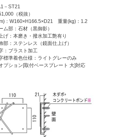
1－ST21
1,000（税抜）
)：W160×H166.5×D21 重量(kg)：1.2
ーム部：石材（黒御影）
：本磨き・撥水加工艶有り
：ステンレス（鏡面仕上げ）
：ブラスト加工
準着色仕様：ライトグレーのみ
オプション[取付ベースプレート 大]対応