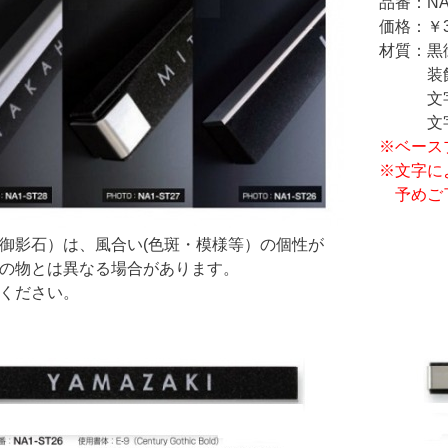
品番：NA
価格：￥3
材質：黒
装飾部
文字
文字標
※ベース
※文字に
予めご
御影石）は、風合い(色斑・模様等）の個性が
の物とは異なる場合があります。
ください。