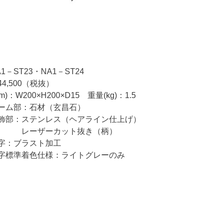
1－ST23・NA1－ST24
4,500（税抜）
)：W200×H200×D15 重量(kg)：1.5
ーム部：石材（玄昌石）
：ステンレス（ヘアライン仕上げ）
ザーカット抜き（柄）
：ブラスト加工
準着色仕様：ライトグレーのみ