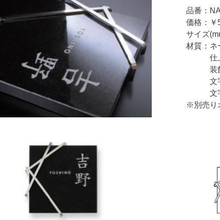
品番：NA
価格：￥5
サイズ(mm
材質：ネ
仕上げ
装飾部
文字
文字標
※別売り