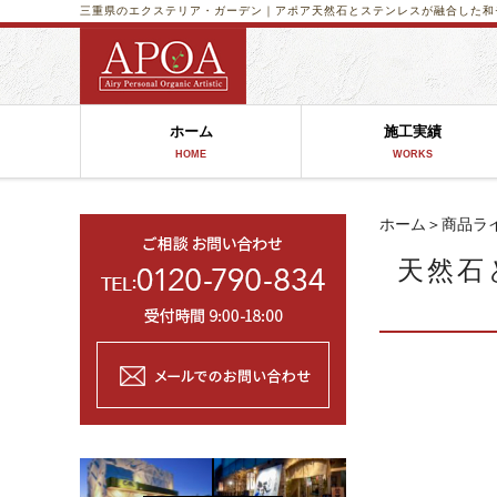
三重県のエクステリア・ガーデン｜アポア
天然石とステンレスが融合した和
ホーム
施工実績
HOME
WORKS
ホーム
＞
商品ラ
天然石