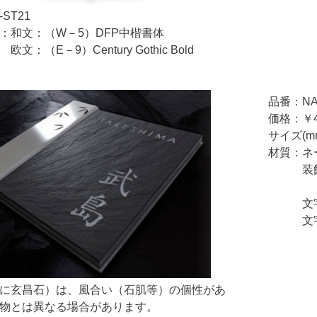
ST21
和文：（W－5）DFP中楷書体
9）Century Gothic Bold
品番：NA
価格：￥4
サイズ(mm
材質：ネ
装飾部
レー
文字
文字標
に玄昌石）は、風合い（石肌等）の個性があ
物とは異なる場合があります。