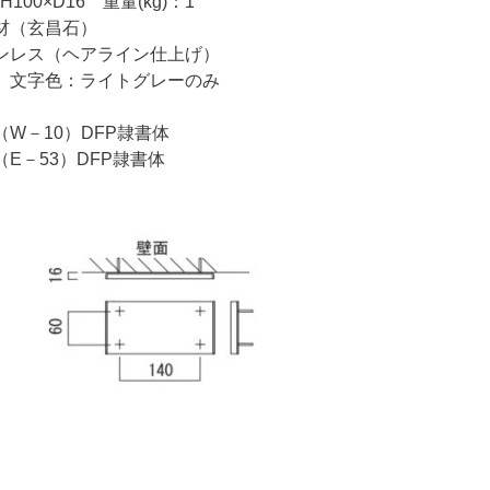
H100×D16 重量(kg)：1
材（玄昌石）
ス（ヘアライン仕上げ）
 文字色：ライトグレーのみ
W－10）DFP隷書体
3）DFP隷書体