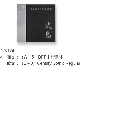
-ST24
：和文：（W－5）DFP中楷書体
－8）Century Gothic Regular