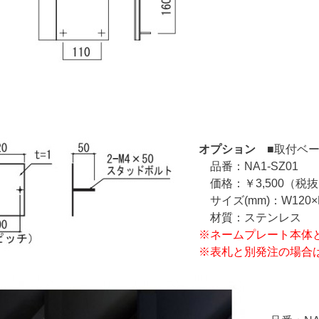
オプション
■取付ベー
品番：NA1-SZ01
価格：￥3,500（税
サイズ(mm)：W120×H
材質：ステンレス
※ネームプレート本体
※表札と別発注の場合