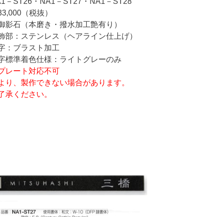
1－ST26・NA1－ST27・NA1－ST28
3,000（税抜）
御影石（本磨き・撥水加工艶有り）
：ステンレス（ヘアライン仕上げ）
：ブラスト加工
準着色仕様：ライトグレーのみ
プレート対応不可
より、製作できない場合があります。
了承ください。