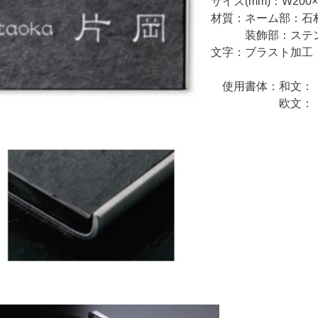
サイズ(mm)：W200×
材質：ネーム部：石
装飾部：ステンレ
文字：ブラスト加工
使用書体：和文：（
欧文：（E－5