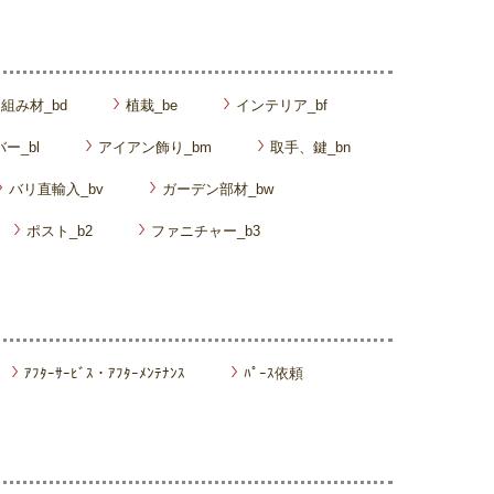
組み材_bd
植栽_be
インテリア_bf
ー_bl
アイアン飾り_bm
取手、鍵_bn
バリ直輸入_bv
ガーデン部材_bw
ポスト_b2
ファニチャー_b3
ｱﾌﾀｰｻｰﾋﾞｽ・ｱﾌﾀｰﾒﾝﾃﾅﾝｽ
ﾊﾟｰｽ依頼