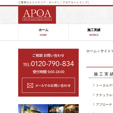
三重県のエクステリア・ガーデン｜アポア
サイトマップ│
ホーム
施工実績
HOME
WORKS
ホーム
＞サイト
施工実
トータルデ
ナチュラル
アプローチ