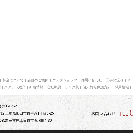
｜
料金について
｜
店舗のご案内
｜
ウェブショップ
｜
お問い合わせ
｜
工事の流れ
｜
サ
問
｜
スタッフ紹介
｜
新着情報
｜
会社概要
｜
リンク集
｜
個人情報保護方針
｜
採用情報
｜
方1704-2
32 三重県四日市市伊倉1丁目3-25
828 三重県四日市市石塚町4-30