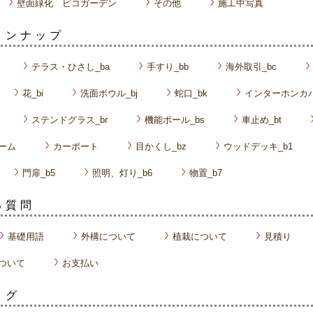
壁面緑化 ピコガーデン
その他
施工中写真
インナップ
テラス・ひさし_ba
手すり_bb
海外取引_bc
花_bi
洗面ボウル_bj
蛇口_bk
インターホンカバ
ステンドグラス_br
機能ポール_bs
車止め_bt
ーム
カーポート
目かくし_bz
ウッドデッキ_b1
門扉_b5
照明、灯り_b6
物置_b7
る質問
基礎用語
外構について
植栽について
見積り
ついて
お支払い
ログ