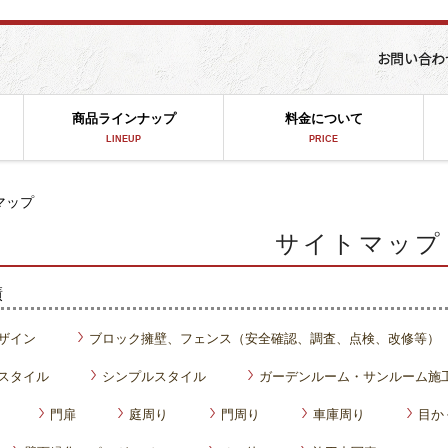
商品ラインナップ
料金について
LINEUP
PRICE
マップ
サイトマップ
績
ザイン
ブロック擁壁、フェンス（安全確認、調査、点検、改修等）
スタイル
シンプルスタイル
ガーデンルーム・サンルーム施
門扉
庭周り
門周り
車庫周り
目か