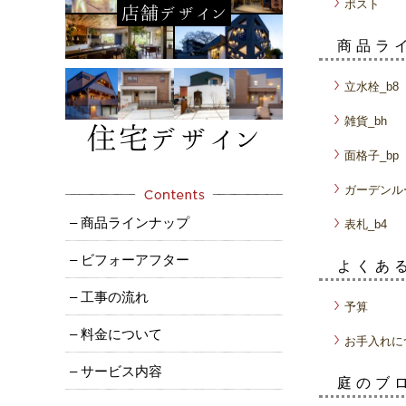
ポスト
商品ラ
立水栓_b8
雑貨_bh
面格子_bp
ガーデンル
– 商品ラインナップ
表札_b4
– ビフォーアフター
よくあ
– 工事の流れ
予算
– 料金について
お手入れに
– サービス内容
庭のブ