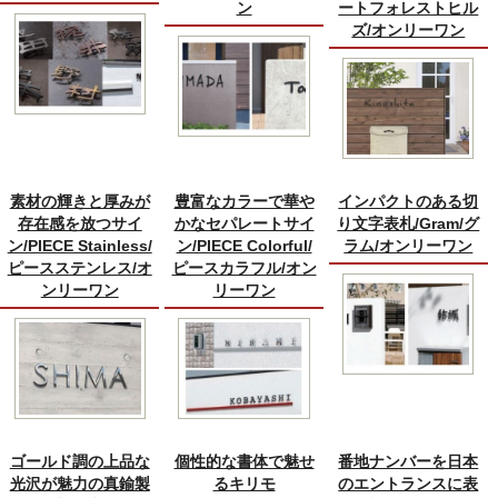
ン
ートフォレストヒル
ズ/オンリーワン
素材の輝きと厚みが
豊富なカラーで華や
インパクトのある切
存在感を放つサイ
かなセパレートサイ
り文字表札/Gram/グ
ン/PIECE Stainless/
ン/PIECE Colorful/
ラム/オンリーワン
ピースステンレス/オ
ピースカラフル/オン
ンリーワン
リーワン
ゴールド調の上品な
個性的な書体で魅せ
番地ナンバーを日本
光沢が魅力の真鍮製
るキリモ
のエントランスに表