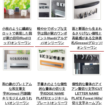
小枝のように繊細な
軽やかでポップな文
面と断面から生まれ
ロットで表現した我
字は我が家のワンポ
るさりげない個性と
が家の目印/Rod/ロ
イント/Hardi/アルデ
高級感がある立体表
ッド/オンリーワン
ィ/オンリーワン
札/Grosso/グロッソ/
オンリーワン
和の趣のプレミアム
手書きのような個性
個性的な書体のアイ
な和文筆文
的な書体の切り文
アン製切り文字/CUT
字/Kirimoji 円游隷/
字/EDGE NAME
LETTER NAME
キリモジえんゆうれ
PLATE/エッジネーム
PLATE Forest Hills/
い/オンリーワン
プレート/オンリーワ
切り文字ネームプレ