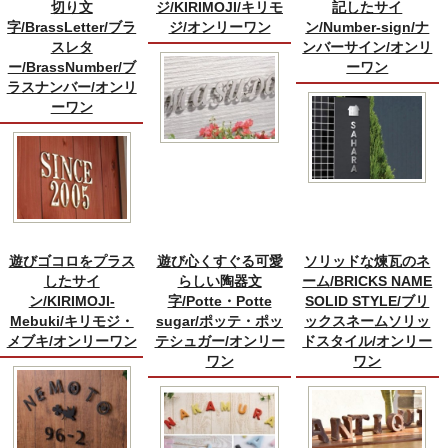
切り文
ジ/KIRIMOJI/キリモ
記したサイ
字/BrassLetter/ブラ
ジ/オンリーワン
ン/Number-sign/ナ
スレタ
ンバーサイン/オンリ
ー/BrassNumber/ブ
ーワン
ラスナンバー/オンリ
ーワン
遊びゴコロをプラス
遊び心くすぐる可愛
ソリッドな煉瓦のネ
したサイ
らしい陶器文
ーム/BRICKS NAME
ン/KIRIMOJI‐
字/Potte・Potte
SOLID STYLE/ブリ
Mebuki/キリモジ・
sugar/ポッテ・ポッ
ックスネームソリッ
メブキ/オンリーワン
テシュガー/オンリー
ドスタイル/オンリー
ワン
ワン