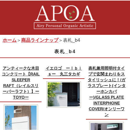
ホーム
＞
商品ラインナップ
＞表札_b4
表札_b4
アンティークな木目
イエロゴ ーⅠｂｉ
表札兼用照明付タイ
コンクリート【RAIL
ｓー 丸三タカギ
プで玄関まわりをス
SLEEPER
タイリッシュに！/ガ
RAFT（レイルスリ
ラスプレート(インタ
ーパーラフト）】ー
ーホンカバ
TOYOー
ー)/GLASS PLATE
INTERPHONE
COVER/オンリーワ
ン