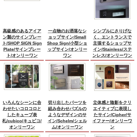
高級感のあるアイア
一点物のお洒落なシ
シンプルにさりげな
ン製のサインプレー
ョップサイン/Small
く、エントランスで
ト/SHOP SIGN Sign
Shop Sign/小型ショ
主張するショップサ
Plate/サインプレー
ップサイン/オンリー
イン/Stainless/ステ
ト/オンリーワン
ワン
ンレス/オンリーワン
いろんなシーンに合
切り出したパーツを
立体感と陰影をクリ
わせたいコロコロと
組み合わせパズルの
エイティブに表現し
したキューブ表
ようなデザインのサ
たサイン/Cipher/サ
札/cubico/キュビコ/
イン/Schelm/シェル
イファー/オンリーワ
オンリーワン
ム/オンリーワン
ン