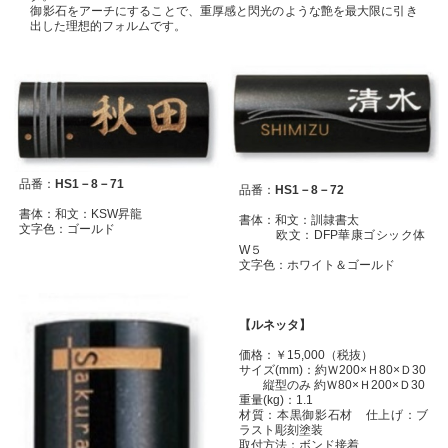
御影石をアーチにすることで、重厚感と閃光のような艶を最大限に引き
出した理想的フォルムです。
品番：
HS1－8－71
品番：
HS1－8－72
書体：和文：KSW昇龍
書体：和文：訓隷書太
文字色：ゴールド
欧文：DFP華康ゴシック体
W５
文字色：ホワイト＆ゴールド
【ルネッタ】
価格：￥15,000（税抜）
サイズ(mm)：約Ｗ200×Ｈ80×Ｄ30
縦型のみ 約Ｗ80×Ｈ200×Ｄ30
重量(kg)：1.1
材質：本黒御影石材 仕上げ：ブ
ラスト彫刻塗装
取付方法：ボンド接着