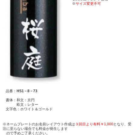
※
サイズ変更不可
品番：
HS1－8－73
書体：和文：京円
欧文：レター
文字色：ホワイト＆ゴールド
※ネームプレートのお名前レイアウト作成は
３回目より有料￥1,000
となり、受
注に至らない場合でも料金が発生します
ので予めご了承ください。