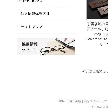
- お問い合わせ
- 個人情報保護方針
手書き風の
- サイトマップ
アピールした
ハウス
L/Werehouse
リー
«
いぶし銀のし
HOME
｜
施工実績
｜
商品ラインナップ
よくある質