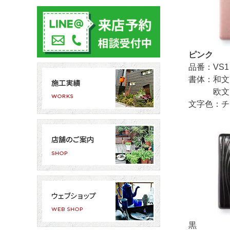
ピンク
品番：VS1
書体：和文
欧文：D
文字色：チ
黒