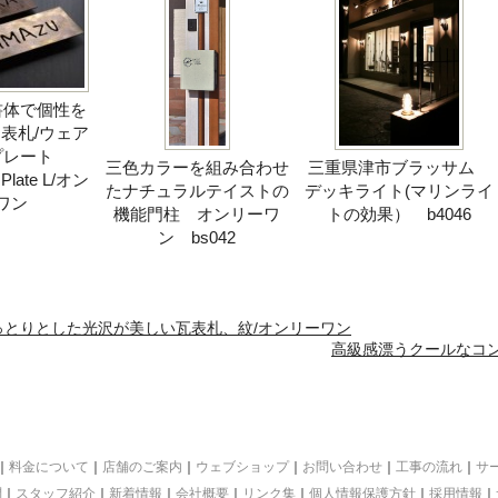
書体で個性を
表札/ウェア
プレート
三色カラーを組み合わせ
三重県津市ブラッサム
 Plate L/オン
たナチュラルテイストの
デッキライト(マリンライ
ワン
機能門柱 オンリーワ
トの効果） b4046
ン bs042
っとりとした光沢が美しい瓦表札、紋/オンリーワン
高級感漂うクールなコント
｜
料金について
｜
店舗のご案内
｜
ウェブショップ
｜
お問い合わせ
｜
工事の流れ
｜
サ
問
｜
スタッフ紹介
｜
新着情報
｜
会社概要
｜
リンク集
｜
個人情報保護方針
｜
採用情報
｜