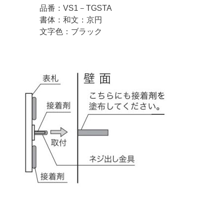
品番：VS1－TGSTA
書体：和文：京円
文字色：ブラック