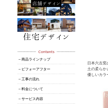
– 商品ラインナップ
日本六古窯
土の柔らか
– ビフォーアフター
優しいカラ
– 工事の流れ
– 料金について
– サービス内容