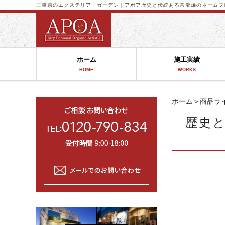
三重県のエクステリア・ガーデン｜アポア
歴史と伝統ある常滑焼のネームプ
ホーム
施工実績
HOME
WORKS
ホーム
＞
商品ラ
歴史