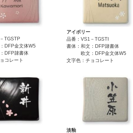
アイボリー
－TGSTP
品番：VS1－TGSTⅠ
：DFP金文体W5
書体：和文：DFP隷書体
FP隷書体
欧文：DFP金文体W5
ョコレート
文字色：チョコレート
淡釉