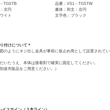
－TGSTB
品番：VS1－TGSTW
：京円
書体：和文：京円
ワイト
文字色：ブラック
り付けについて＊
図のようにネジ出し金具が事前に仮止め用として設置されてい
だいたうえ、本体は接着剤で確実に固定してください。
別途市販品をご用意ください。）
レイスサイン（３本ライン）