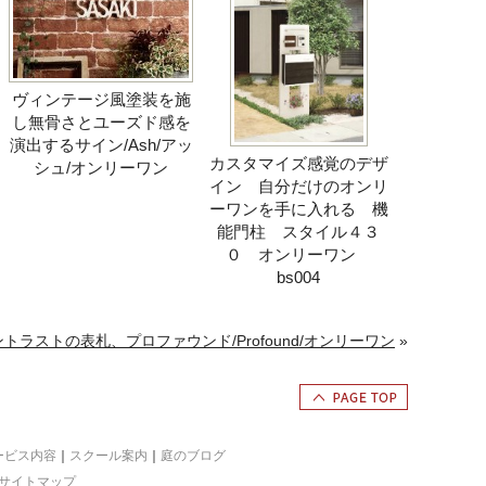
ヴィンテージ風塗装を施
し無骨さとユーズド感を
演出するサイン/Ash/アッ
カスタマイズ感覚のデザ
シュ/オンリーワン
イン 自分だけのオンリ
ーワンを手に入れる 機
能門柱 スタイル４３
０ オンリーワン
bs004
ラストの表札、プロファウンド/Profound/オンリーワン
»
ービス内容
｜
スクール案内
｜
庭のブログ
サイトマップ