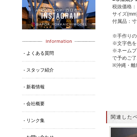
税抜価格：￥
サイズ(mm)
付属品：寸
※手作りの
※文字色を
※ネームプ
- よくある質問
で予めご了
※沖縄・離
- スタッフ紹介
- 新着情報
- 会社概要
関連した
- リンク集