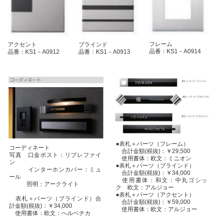
フレーム
ブラインド
アクセント
品番：KS1－A0914
品番：KS1－A0913
品番：KS1－A0912
●表札＋パーツ（フレーム）
コーディネート
合計金額(税抜)：￥29,500
写真 口金ポスト：リブレファイ
使用書体：欧文：ミニオン
ン
●表札＋パーツ（ブラインド）
インターホンカバー：ミュ
合計金額(税抜)：￥34,000
ール
使用書体：和文：中丸ゴシッ
照明：アークライト
ク 欧文：アルジョー
●表札＋パーツ（アクセント）
表札＋パーツ（ブラインド）合
合計金額(税抜)：￥59,000
計金額(税抜)：￥34,000
使用書体：欧文：アルジョー
使用書体：欧文：へルベチカ