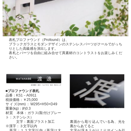
表札プロファウンド（Profound）は、
ブラックガラスとモダンデザインのステンレスパーツがクールでがっち
りとした高級感を演出します。
表札とパーツを自由に組み合せて異素材のコントラストをお楽しみくだ
さい。
■プロファウンド表札
品番：KS1－A0911
税抜価格：￥25,000
サイズ(mm)：W295×H50×D49
重量(kg)：約0.3
材質 本体：ガラス(取付けプレー
ト：ステンレス）
裏面から彫り込んでいる為、光を
文字：裏面ブラスト加工
裏からあてると
※漢字：３文字以内
文字が浮き上がりよりサインを引
英字：１２文字以内（英字は大