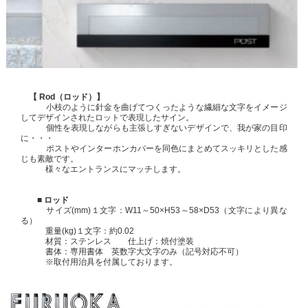
【 Rod（ロッド）】
小枝のように針金を曲げてつくったような繊細な文字をイメージ
してデザインされたロットで表現したサイン。
個性を表現しながらも主張しすぎないデザインで、我が家の目印
に・・・
ポストやインターホンカバーを同色にまとめてスッキリとした感
じも素敵です。
様々なエントランスにマッチします。
■ ロッド
サイズ(mm)１文字：W11～50×H53～58×D53（文字により異な
る）
重量(kg)１文字：約0.02
材質：ステンレス 仕上げ：焼付塗装
書体：専用書体
英数字大文字のみ（記号対応不可）
※取付用治具を付属しております。