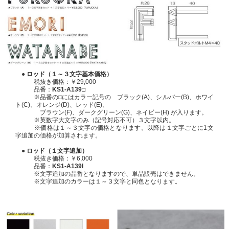
● ロッド（１～３文字基本価格）
税抜き価格：￥29,000
品番：
KS1-A139□
※品番の□にはカラー記号の ブラック(A)、シルバー(B)、ホワイ
ト(C)、オレンジ(D)、レッド(E)、
ブラウン(F)、ダークグリーン(G)、ネイビー(H) が入ります。
※英数字大文字のみ（記号対応不可）３文字以内。
※価格は１～３文字の価格となります。以降は１文字ごとに1文
字追加の価格が加算されます。
● ロッド（１文字追加）
税抜き価格：￥6,000
品番：
KS1-A139I
※文字追加の品番となりますので、単品販売はできません。
※文字追加のカラーは１～３文字と同色となります。