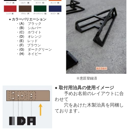
● カラーバリエーション
・(
A
) ブラック
・(
B
) シルバー
・(
C
) ホワイト
・(
D
) オレンジ
・(
E
) レッド
・(
F
) ブラウン
・(
G
) ダークグリーン
・(
H
) ネイビー
※意匠登録済
● 取付用治具の使用イメージ
予めお名前のレイアウトに合
わせて
穴をあけた木製治具を同梱し
ております。