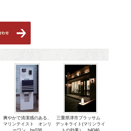
爽やかで清潔感のある、
三重県津市ブラッサム
マリンテイスト オンリ
デッキライト(マリンライ
ーワン bs038
トの効果） b4046