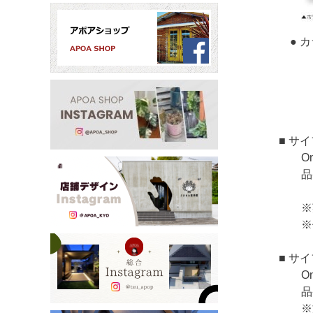
● カラ
・ブラ
・ホワ
■ サ
OnlyO
品番
※品番の
※英字大
※価格は
■ サ
OnlyO
品番
※文字追