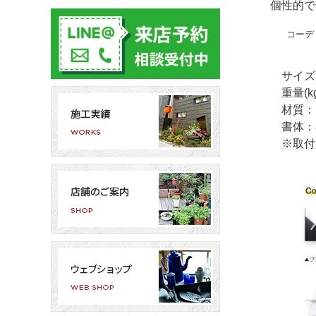
個性的で
コーディネ
サイズ(m
重量(kg)
材質：ス
書体：専
※取付用