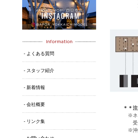
文字追加
- よくある質問
- スタッフ紹介
- 新着情報
- 会社概要
＊＊注
※ネーム
- リンク集
受注に至
※沖縄・