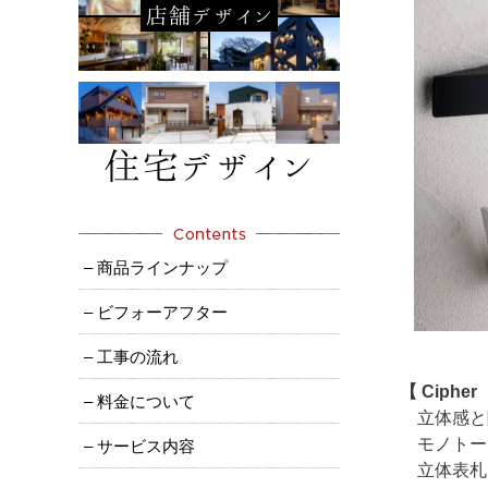
– 商品ラインナップ
– ビフォーアフター
– 工事の流れ
【 Ciph
– 料金について
立体感と
モノトー
– サービス内容
立体表札