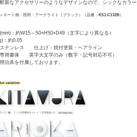
斬新なアクセサリーのようなデザインなので、シックなカラー
ート例：照明：アークライト（ブラック）（品番：
KS1-C132B
）
m)：約W15～50×H50×D49（文字により異なる）
：約0.05
テンレス 仕上げ：焼付塗装・ヘアライン
用書体 英字大文字のみ（数字・記号対応不可）
治具を付属しております。