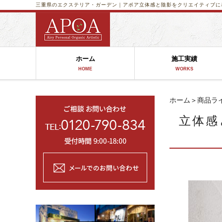
三重県のエクステリア・ガーデン｜アポア
立体感と陰影をクリエイティブに表現
ホーム
施工実績
HOME
WORKS
ホーム
＞
商品ラ
立体感