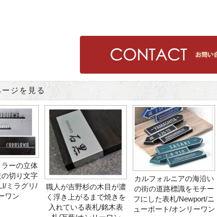
ページを見る
ミラーの立体
造の切り文字
カルフォルニアの海沿い
LI/ミラグリ/
職人が吉野杉の木目が濃
の街の道路標識をモチー
ーワン
く浮き上がるまで焼きを
フにした表札/Newport/ニ
入れている表札/銘木表
ューポート/オンリーワン