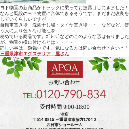
ヨド物置の新商品がトラックに乗ってお披露目しにきました！
なんと既設のヨド物置に合体できるそうです。まだまだ改良を
していくらしいですが、
自転車置き場・洗濯干し場・タイヤ置き場・・・などなど、使
う人により色々な可能性を
秘めている商品です。ｶﾞﾚｰｼﾞなどのこのような形は有りました
が、物置の横に付けるとは・・・・
詳しい事は、勉強中です。気になる方は問い合わせ下さい＾＾
三重県津市エクステリア 屋さん
津店
〒514-0815 三重県津市藤方1704-2
四日市ショールーム