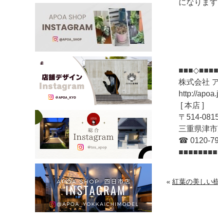
になります
■■■◇■■■■
株式会社 
http://apoa.
[ 本店 ]
〒514-08
三重県津市藤
☎ 0120-79
■■■■■■■■
«
紅葉の美しい