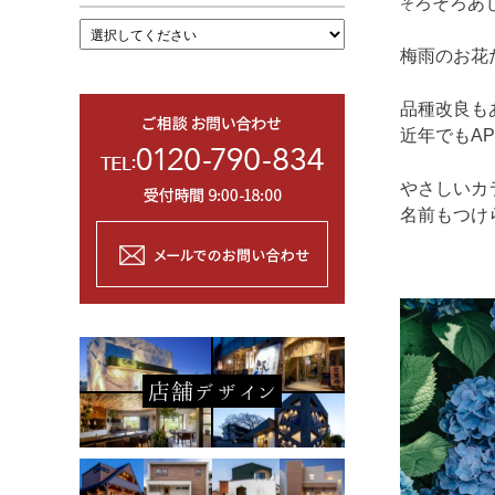
ろそろあ
そ
梅雨のお花
品種改良も
近年でもA
やさしいカ
名前もつけ