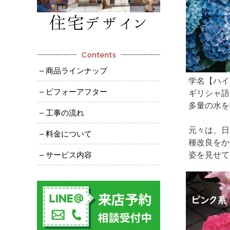
– 商品ラインナップ
学名【ハイ
– ビフォーアフター
ギリシャ語
多量の水を
– 工事の流れ
元々は、日
– 料金について
種改良をか
– サービス内容
姿を見せて