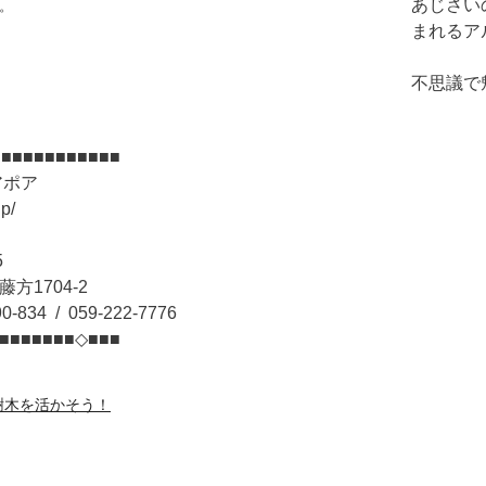
あじさい
。
まれるア
不思議で
■■■■■■■■■■■
アポア
jp/
15
方1704-2
0-834 / 059-222-7776
■■■■■■■◇■■■
樹木を活かそう！