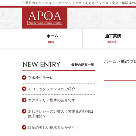
三重県のエクステリア・ガーデン｜アポア
あじさいシーズン突入！紫陽花の
ホーム
施工実績
HOME
WORKS
ホーム
＞
庭のブ
立水栓ジラーレ
エコモックフェンスのご紹介
エクステリア樹木の紹介です
あじさいシーズン突入！紫陽花の品種は
数千種類？！
紅葉の美しい樹木を活かそう！