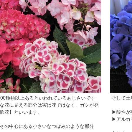
000種類以上あるといわれているあじさいです
そして土
な花に見える部分は実は花ではなく、ガクが発
飾花】といいます。
▶酸性が
▶アルカ
その中心にある小さいなつぼみのような部分