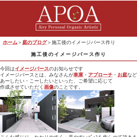
ホーム
＞
庭のブログ
＞施工後のイメージパース作り
施工後のイメージパース作り
今回は
イメージパース
のお知らせです
イメージパースとは、みなさんが
車庫
・
アプローチ
・
お庭
など
あーしたい・こーしたいといった、ご希望に応じて
作成させていただく
画像
のことです。