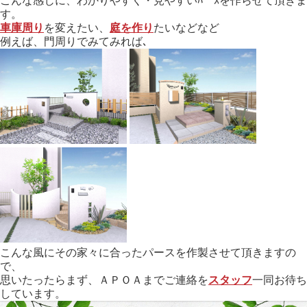
こんな感じに、わかりやすく・見やすいﾊﾟｰｽを作らせて頂きま
す。
車庫周り
を変えたい、
庭を作り
たいなどなど
例えば、門周りでみてみれば､
こんな風にその家々に合ったパースを作製させて頂きますの
で、
思いたったらまず、ＡＰＯＡまでご連絡を
スタッフ
一同お待ち
しています。