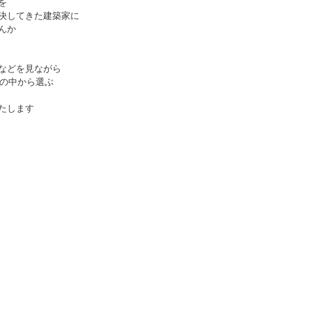
を
決してきた建築家に
んか
などを見ながら
家の中から選ぶ
たします