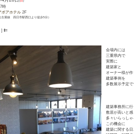
(
日
)
7時
アポアホテル
2F
名古屋線 四日市駅西口より徒歩5分）
⇇
]
会場内には
三重県内で
実際に
建築家と
オーナー様が作
建築事例を
多数展示予定で
建築事務所に行
敷居が高いと感
多々いらっしゃ
この機会に
建築に関する日