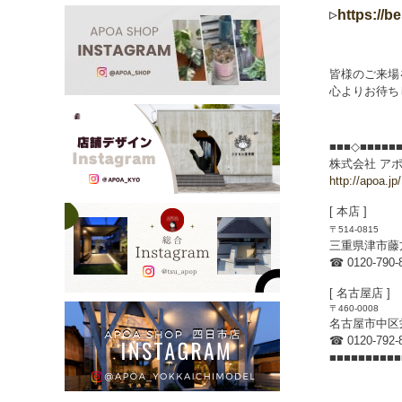
▹
https://be
皆様のご来場
心よりお待ち
■■■◇■■■■■
株式会社 ア
http://apoa.jp/
[ 本店 ]
〒514-0815
三重県津市藤方1
☎ 0120-790-
[ 名古屋店 ]
〒460-0008
名古屋市中区栄
☎ 0120-792-
■■■■■■■■■