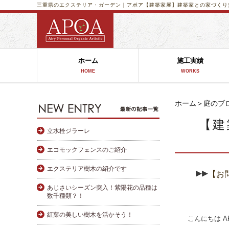
三重県のエクステリア・ガーデン｜アポア
【建築家展】建築家との家づくり無
ホーム
施工実績
HOME
WORKS
ホーム
＞
庭のブ
【建
立水栓ジラーレ
エコモックフェンスのご紹介
エクステリア樹木の紹介です
▸
▸
【お
あじさいシーズン突入！紫陽花の品種は
数千種類？！
紅葉の美しい樹木を活かそう！
こんにちは A