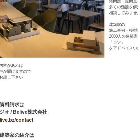
諸問題・疑問点
多くの難題を解
相談してみませ
建築家の
施工事例・模型
2000人の建築
「コツ」
をアドバイスい
内容があれば
声が聞けますので
お越し下さい
資料請求は
オ / Belive株式会社
live.bz/contact
建築家の紹介は