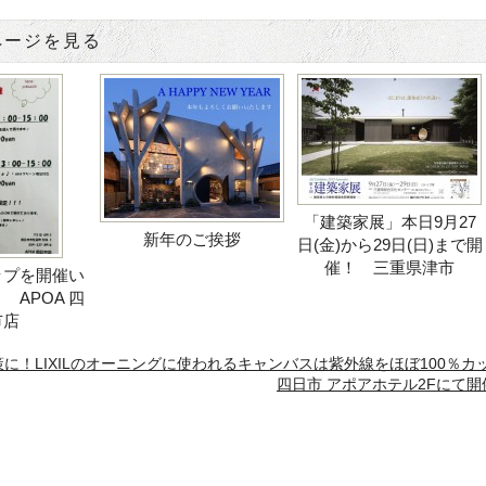
ページを見る
「建築家展」本日9月27
新年のご挨拶
日(金)から29日(日)まで開
催！ 三重県津市
ップを開催い
 APOA 四
市店
に！LIXILのオーニングに使われるキャンバスは紫外線をほぼ100％カッ
四日市 アポアホテル2Fにて開催