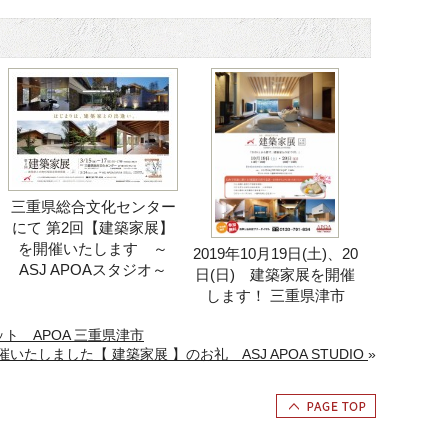
三重県総合文化センター
にて 第2回【建築家展】
を開催いたします ～
2019年10月19日(土)、20
ASJ APOAスタジオ～
日(日) 建築家展を開催
します！ 三重県津市
ト APOA 三重県津市
いたしました【 建築家展 】のお礼 ASJ APOA STUDIO
»