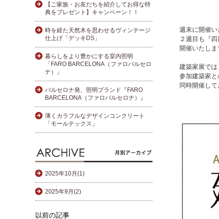
【ご家族・お友だちを紹介してお得な特
典をプレゼント】キャンペーン！！
週末に開催い
時を経た天然木を思わせるヴィンテージ
仕上げ「デッキDS」
２週目も『四
開催いたしま
暮らしをより豊かにする室内照明
「FARO BARCELONA（ファロバルセロ
建築家展では
ナ）」
参加建築家と
同時開催して
バルセロナ発、照明ブランド『FARO
BARCELONA（ファロバルセロナ）』
薄くカラフルなデザインコンクリート
「モールテックス」
2025年10月(1)
2025年9月(2)
以前の記事