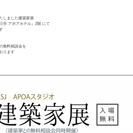
たしました建築家展
日市 アポアホテル』2階 にて
す
の無料相談会を
おります