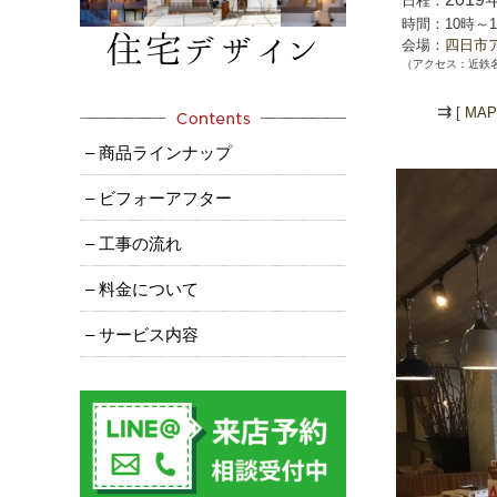
日程：
時間：10時～1
会場：
四日市
（
アクセス：近鉄
⇉
[
MAP
– 商品ラインナップ
– ビフォーアフター
– 工事の流れ
– 料金について
– サービス内容