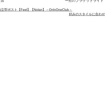
市店
ー社のブラケットライト
型ポスト【Feel】【Nolan】－OnlyOneClub－
好みのスタイルに合わせ