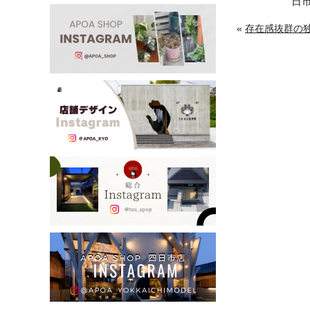
日
«
存在感抜群の独立