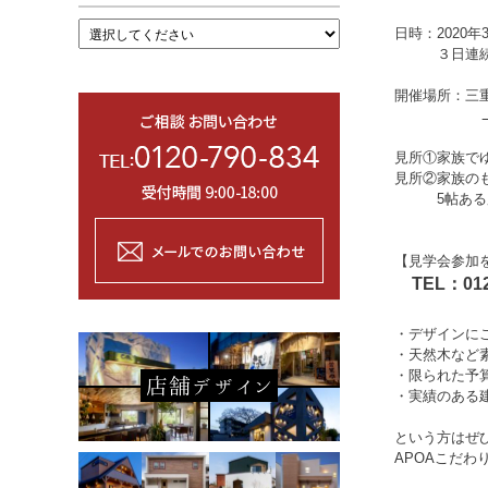
日時：2020年
３日連続
開催場所：三重県
見所①家族で
見所②家族の
5帖ある広
【見学会参加
TEL：012
・デザインに
・天然木など
・限られた予
・実績のある
という方はぜ
APOAこだわ