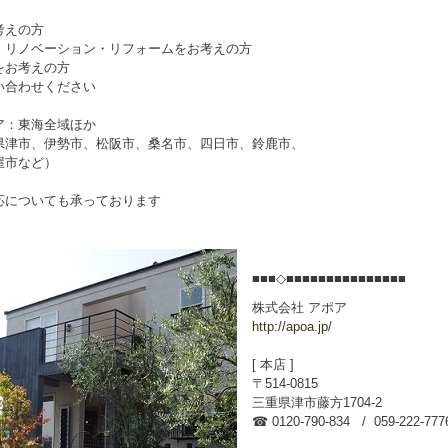
考えの方
・リノベーション・リフォームをお考えの方
をお考えの方
い合わせください
ア：東海全域ほか
県津市、伊勢市、松阪市、桑名市、四日市、鈴鹿市、
市など）
応についても承っております
■■■◇■■■■■■■■■■■■■■■
株式会社 アポア
http://apoa.jp/
[ 本店 ]
〒514-0815
三重県津市藤方1704-2
☎ 0120-790-834 / 059-222-777