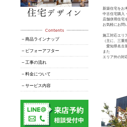
新築住宅をお
中古住宅購入
店舗併用住宅
お気軽にお問
施工対応エリ
– 商品ラインナップ
（主に、三重
愛知県名古屋
– ビフォーアフター
また
エリア外の対
– 工事の流れ
– 料金について
– サービス内容