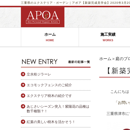
三重県のエクステリア・ガーデン｜アポア
【新築完成見学会】2020年3月
ホーム
施工実績
HOME
WORKS
ホーム
＞
庭のブ
【新築
立水栓ジラーレ
エコモックフェンスのご紹介
こんにちは 
エクステリア樹木の紹介です
「お問い
あじさいシーズン突入！紫陽花の品種は
数千種類？！
三重県津市に
紅葉の美しい樹木を活かそう！