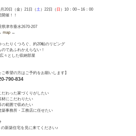
3月20日（金）21日（
土
）22日（
日
）10：00～16：00
開催！！
津市垂水2670-207
→
map
←
ゆったりくつろぐ、約20帖のリビング
ものであふれかえらない！
々とした収納部屋
をご希望の方はご予約をお願いします】
0-790-834
こだわった家づくりがしたい
素材にこだわりたい
算の範囲で収めたい
建築事務所・工務店に任せたい
ひ
りの新築住宅を見に来てください♪