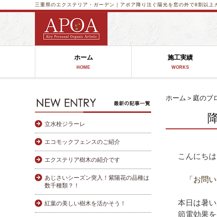
三重県のエクステリア・ガーデン｜アポア
降り注ぐ陽光を窓の外で8割以上
ホーム
施工実績
HOME
WORKS
ホーム
＞
庭のブ
立水栓ジラーレ
エコモックフェンスのご紹介
こんにちは 
エクステリア樹木の紹介です
あじさいシーズン突入！紫陽花の品種は
「お問い
数千種類？！
本日は暑い
紅葉の美しい樹木を活かそう！
節電効果を