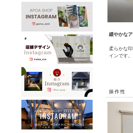
緩やかなア
柔らかな印
インです。
操作性