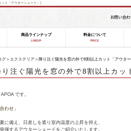
カット「アウターシェード」│
商品ラインナップ
料金について
LINEUP
PRICE
ログ
＞
エクステリア
＞降り注ぐ陽光を窓の外で8割以上カット「アウタ
降り注ぐ陽光を窓の外で8割以上カッ
APOA です。
合わせ」
夏に備え、日差しを遮り室内温度の上昇を抑え、
発揮するアウターシェードをご紹介いたします。