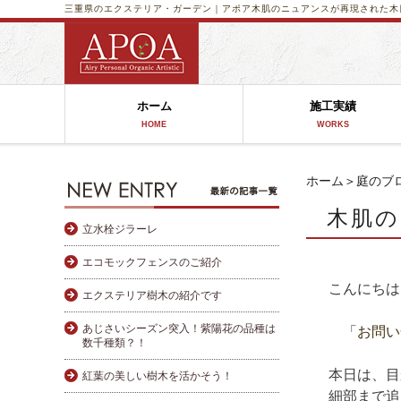
三重県のエクステリア・ガーデン｜アポア
木肌のニュアンスが再現された木
ホーム
施工実績
HOME
WORKS
ホーム
＞
庭のブ
木肌の
立水栓ジラーレ
エコモックフェンスのご紹介
こんにちは 
エクステリア樹木の紹介です
あじさいシーズン突入！紫陽花の品種は
「お問い
数千種類？！
本日は、目
紅葉の美しい樹木を活かそう！
細部まで追