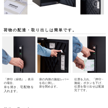
荷物の配達・取り出しは簡単です。
「押印（緑色）」表示
扉の内側の施錠レバー
伝票を入れ、「押印・
の場合、
を右に倒し、
施錠」ボタンを下げ、
扉を閉めます。
伝票を取り出せば配達
宅配物を
扉を開き、
完了です。
入れます。