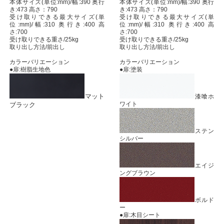
本体サイズ(単位:mm)/幅:390 奥行
本体サイズ(単位:mm)/幅:390 奥行
き:473 高さ：790
き:473 高さ：790
受け取りできる最大サイズ(単
受け取りできる最大サイズ(単
位:mm)/幅:310 奥行き:400 高
位:mm)/幅:310 奥行き:400 高
さ:700
さ:700
受け取りできる重さ/25kg
受け取りできる重さ/25kg
取り出し方法/前出し
取り出し方法/前出し
カラーバリエーション
カラーバリエーション
●扉:樹脂生地色
●扉:塗装
マット
漆喰ホ
ワイト
ブラック
ステン
シルバー
エイジ
ングブラウン
ボルド
ー
●扉:木目シート