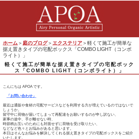
ホーム
＞
庭のブログ
＞
エクステリア
＞軽くて施工が簡単な
据え置きタイプの宅配ボックス「COMBO LIGHT（コンボ
ライト）」
軽くて施工が簡単な据え置きタイプの宅配ボック
ス「COMBO LIGHT（コンボライト）」
こんにちは APOA です。
「お問い合わせ」
最近は通販や食材の宅配サービスなどを利用する方が増えているのではないで
しょうか。
留守中に荷物が届いてしまって再配達をお願いするのが申し訳ない、
家事の途中、手が離せない時、
時節柄お互いのためにも対面せずに荷物を受け取りたい、
などなど色々とお悩みがあると思います。
本日はそんなお悩みを解決してくれる据え置きタイプの宅配ボックスをご紹介
いたします。