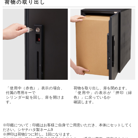
荷物の取り出し
「使用中（赤色）」表示の場合、
荷物を取り出し、扉を閉めます。
付属の専用キーで
「使用中」の表示が「押印（緑
シリンダー錠を回し、扉を開けま
色）」に戻っているか
す。
確認します。
※印鑑について：印鑑はお客様ご自身でご用意いただき、本体にセットしてく
ださい。シヤチハタ製ネーム9
※押印は荷物1つに対し。1回になります。