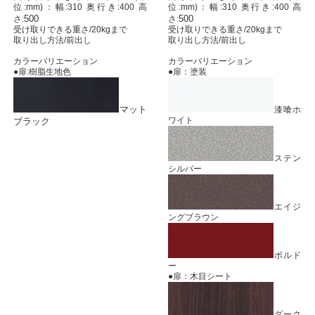
位:mm)：幅:310 奥行き:400 高
位:mm)：幅:310 奥行き:400 高
500
500
さ:
さ:
受け取りできる重さ/20kgまで
受け取りできる重さ/20kgまで
取り出し方法/前出し
取り出し方法/前出し
カラーバリエーション
カラーバリエーション
●扉:樹脂生地色
●扉：塗装
マット
漆喰ホ
ワイト
ブラック
ステン
シルバー
エイジ
ングブラウン
ボルド
ー
●扉：木目シート
ダーク