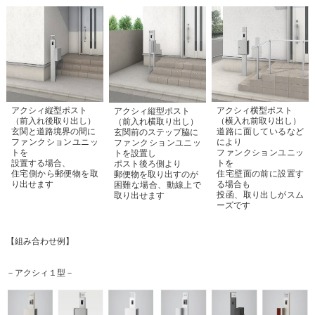
アクシィ横型ポスト
アクシィ縦型ポスト
アクシィ縦型ポスト
（横入れ前取り出し）
（前入れ後取り出し）
（前入れ横取り出し）
道路に面しているなど
玄関と道路境界の間に
玄関前のステップ脇に
により
ファンクションユニッ
ファンクションユニッ
ファンクションユニッ
トを
トを設置し
トを
設置する場合、
ポスト後ろ側より
住宅壁面の前に設置す
住宅側から郵便物を取
郵便物を取り出すのが
る場合も
り出せます
困難な場合、動線上で
投函、取り出しがスム
取り出せます
ーズです
【組み合わせ例】
－アクシィ１型－