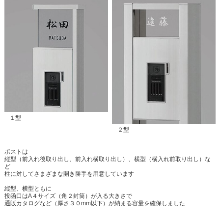
１型
２型
ポストは
縦型（前入れ後取り出し、前入れ横取り出し）、横型（横入れ前取り出し）な
ど
柱に対してさまざまな開き勝手を用意しています
縦型、横型ともに
投函口はA４サイズ（角２封筒）が入る大きさで
通販カタログなど（厚さ３０mm以下）が納まる容量を確保しました