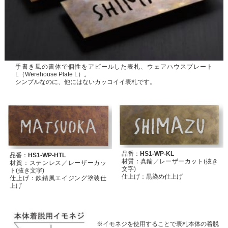
手書き風の書体で個性をアピールした表札、ウェアハウスプレート
L（Werehouse Plate L）。
シンプルなのに、他にはないカッコイイ表札です。
品番：
HS1-WP-KL
品番：
HS1-WP-HTL
材質：真鍮／レーザーカット(抜き
材質：ステンレス／レーザーカッ
文字)
ト(抜き文字)
仕上げ：黒染め仕上げ
仕上げ：鉄錆風エイジング塗装仕
上げ
※イモネジを使用することで表札本体の着脱