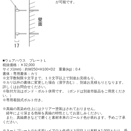
が可能です。
■ウェアハウス プレートＬ
税抜価格：￥32,000
サイズ(mm)：約W250×H100×D2 重量(kg)：0.4
書体：専用書体：カリ
※文字数制限９文字まで。１０文字以上で別途お見積もり。
※カリ以外の書体に変更した場合（漢字含む）、別途お見積もりとなります。
詳しくはお問合せください。
※取付方法はボンド・ボルト併用です。（ボンドは別途市販品をご用意くださ
い。）
※専用着脱式ボルト付き。
※真鍮の黒染め仕上にはクリアー塗装はされておりません。
経年により深まる色味を真鍮の特性としてお楽しみください。
また、真鍮磨きなどで磨くと素材本来のゴールド色が表れます。予めご了承
ください。
※ネームプレートのお名前レイアウト作成は３回目より有料￥1,000となり、受