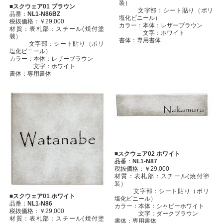
装）
■スクウェア01 ブラウン
文字部：シート貼り（ポリ
品番：
NL1-N86BZ
塩化ビニール）
税抜価格：￥29,000
カラー：本体：レザーブラウン
材質：表札部：スチール(焼付塗
文字：ホワイト
装）
書体：専用書体
文字部：シート貼り（ポリ
塩化ビニール）
カラー：本体：レザーブラウン
文字：ホワイト
書体：専用書体
■スクウェア02 ホワイト
品番：
NL1-N87
税抜価格：￥29,000
材質：表札部：スチール(焼付塗
装）
文字部：シート貼り（ポリ
■スクウェア01 ホワイト
塩化ビニール）
品番：
NL1-N86
カラー：本体：シャビーホワイト
税抜価格：￥29,000
文字：ダークブラウン
材質：表札部：スチール(焼付塗
書体：専用書体