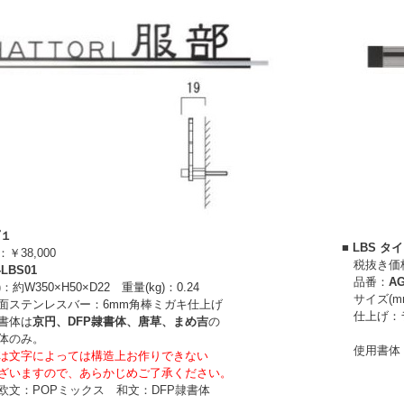
プ１
■ LBS タ
38,000
税抜き価格：
-LBS01
品番：
AG
)：
約W350×H50×D22 重量(kg)：0.24
サイズ(m
面ステンレスバー：
6mm角棒ミガキ仕上げ
仕上げ：
書体は
京円、
DFP隷書体、唐草、まめ吉
の
のみ。
使用書体：欧
は文字によっては構造上お作りできない
いますので、あらかじめご了承ください。
文：POPミックス 和文：DFP隷書体