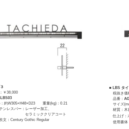
プ３
■ LBS タ
38,000
税抜き価格：
-LBS03
品番：
AG
)：
約W305×H48×D23
重量(kg)：0.21
サイズ(m
テンレスバー：
レーザー加工、
材質：
木
セラミッククリアコート
仕上げ：
entury Gothic Regular
使用書体：欧文：