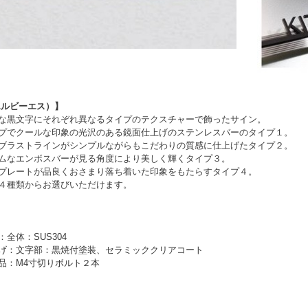
（エルビーエス）】
文字にそれぞれ異なるタイプのテクスチャーで飾ったサイン。
クールな印象の光沢のある鏡面仕上げのステンレスバーのタイプ１。
ストラインがシンプルながらもこだわりの質感に仕上げたタイプ２。
エンボスバーが見る角度により美しく輝くタイプ３。
ートが品良くおさまり落ち着いた印象をもたらすタイプ４。
類からお選びいただけます。
全体：
SUS304
げ：
文字部：黒焼付塗装、セラミッククリアコート
品：
M4寸切りボルト２本