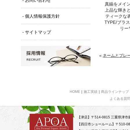
- お問い合わせ
真鍮をメイ
上品な輝き
- 個人情報保護方針
ティークな表
TYPE/ブラ
リー
- サイトマップ
«
ネームとプレー
HOME
｜
施工実績
｜
商品ラインナップ
よくある質
【津店】〒514-0815 三重県津市藤
【四日市ショールーム】〒510-08