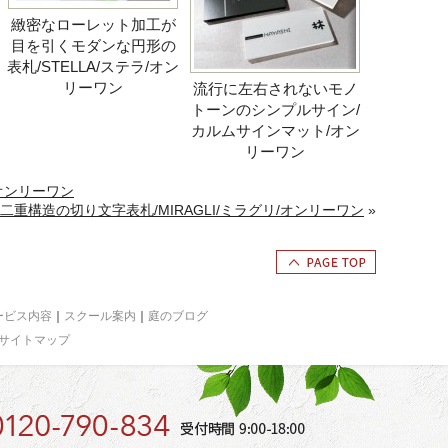
緻密なローレット加工が
目を引くモダンな円形の
表札/STELLA/ステラ/オン
リーワン
流行に左右されないモノ
トーンのシンプルサイン/
カルムサインマット/オン
リーワン
オンリーワン
重構造の切り文字表札/MIRAGLI/ミラグリ/オンリーワン
»
ービス内容
｜
スクール案内
｜
庭のブログ
サイトマップ