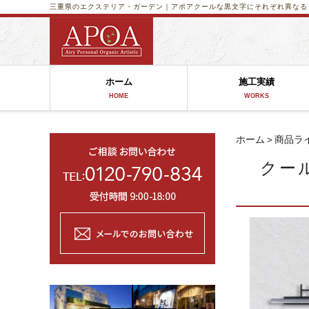
三重県のエクステリア・ガーデン｜アポア
クールな黒文字にそれぞれ異なるタ
ホーム
施工実績
HOME
WORKS
ホーム
＞
商品ラ
クー