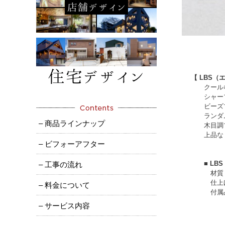
【 LBS
クールな黒
シャープで
ビーズブラ
ランダムな
– 商品ラインナップ
木目調プレ
上品な４種
– ビフォーアフター
■ LBS
– 工事の流れ
材質：
仕上
– 料金について
付属
– サービス内容