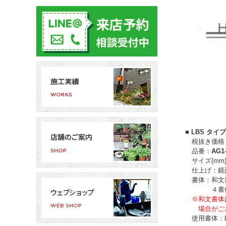
■ LBS タイ
税抜き価格：￥
品番：
AG1
サイズ(mm
仕上げ：
鏡
書体：和文
４書体
※
和文書体
場合がござ
使用書体：欧