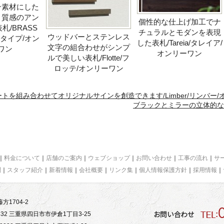
ン素材にした
と質感のアン
個性的な仕上げ加工でナ
札/BRASS
チュラルとモダンを表現
ウッドバーとステンレス
スタイプ/オン
した表札/Tareia/タレイア/
文字の組合わせがシンプ
ワン
オンリーワン
ルで美しい表札/Flotte/フ
ロッテ/オンリーワン
トを組み合わせてオリジナルサインを創造できます/Limber/リンバー/
ブラックとミラーの立体的な二
｜
料金について
｜
店舗のご案内
｜
ウェブショップ
｜
お問い合わせ
｜
工事の流れ
｜
サ
問
｜
スタッフ紹介
｜
新着情報
｜
会社概要
｜
リンク集
｜
個人情報保護方針
｜
採用情報
｜
方1704-2
32 三重県四日市市伊倉1丁目3-25