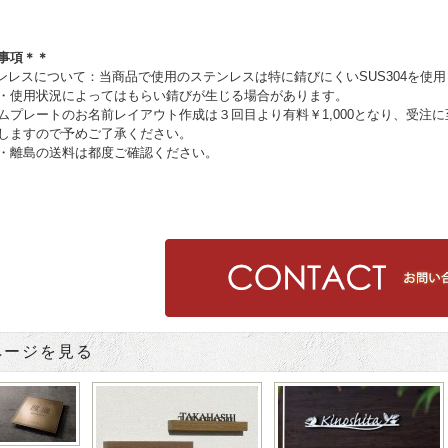
事項＊＊
ンレスについて：当商品で使用のステンレスは特に錆びにくいSUS304を使
状況によってはもらい錆びが生じる場合があります。
ートのお名前レイアウト作成は３回目より有料￥1,000となり、受注に
ので予めご了承ください。
島の送料は都度ご確認ください。
ページを見る