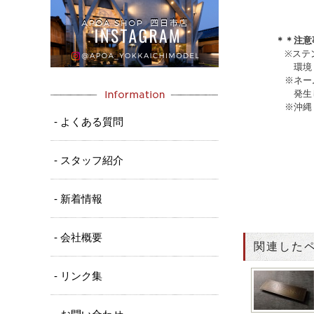
＊＊注意
※
ステ
環境・使用
※ネームプレ
発生します
※沖縄・離
- よくある質問
- スタッフ紹介
- 新着情報
- 会社概要
関連した
- リンク集