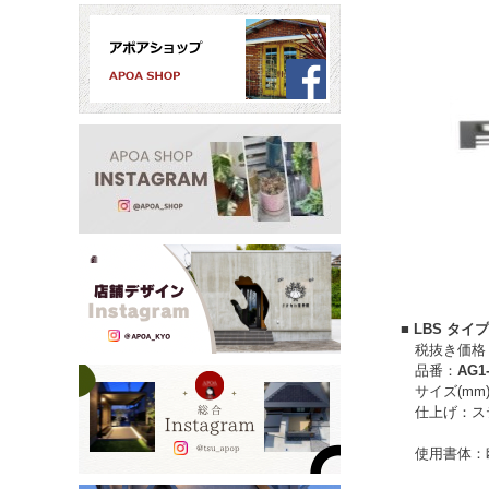
■ LBS タイ
税抜き価格：￥
品番：
AG1
サイズ(mm
仕上げ：
ス
使用書体：欧文：C