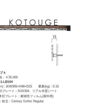
イプ４
￥35,000
1-LBS04
m)：
約W305×H48×D15
重量(kg)：0.15
目プレート
：
SUS304、リアル木質シート
木目プレート
：
耐候性フィルム(屋外用)
Century Gothic Regular