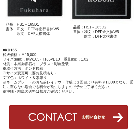
品番：HS1－165D1
品番：HS1－165D2
書体：和文：DFP祥南行書体W5
書体：和文：DFP金文体W5
欧文：DFP太楷書体
欧文：DFP太楷書体
■KD165
税抜価格：￥15,000
サイズ(mm)：約W165×H165×D13 重量(kg)：1.02
材質：本黒御影石材 ブラスト彫刻塗装
※取付方法：ボンド接着
※サイズ変更可（要お見積もり）
文字色：ホワイト＆素彫り
※ネームプレートのお名前レイアウト作成は３回目より有料￥1,000となり、受
注に至らない場合でも料金が発生しますので予めご了承ください。
※沖縄・離島の送料は都度ご確認ください。