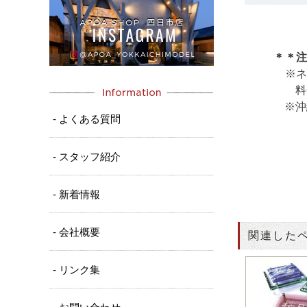
＊＊
※ネ
料金が発
※沖縄・
- よくある質問
- スタッフ紹介
- 新着情報
- 会社概要
関連した
- リンク集