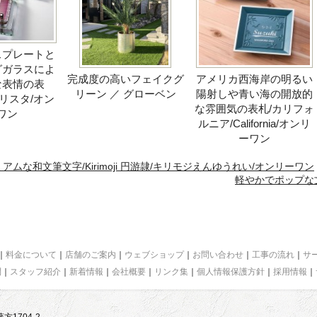
スプレートと
グガラスによ
完成度の高いフェイクグ
アメリカ西海岸の明るい
な表情の表
リーン ／ グローベン
陽射しや青い海の開放的
/クリスタ/オン
な雰囲気の表札/カリフォ
ワン
ルニア/California/オンリ
ーワン
ムな和文筆文字/Kirimoji 円游隷/キリモジえんゆうれい/オンリーワン
軽やかでポップな文
｜
料金について
｜
店舗のご案内
｜
ウェブショップ
｜
お問い合わせ
｜
工事の流れ
｜
サ
問
｜
スタッフ紹介
｜
新着情報
｜
会社概要
｜
リンク集
｜
個人情報保護方針
｜
採用情報
｜