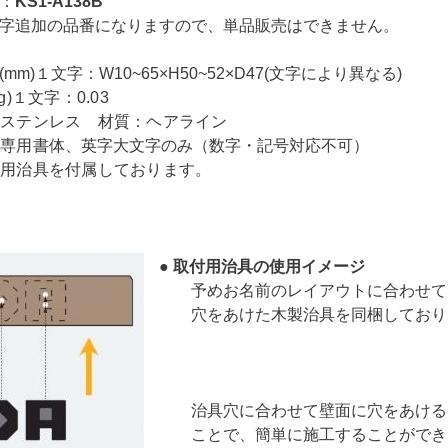
：
KS1-A138B
加の品番になりますので、単品販売はできません。
mm)１文字：
W10~65×H50~52×D47(文字により異なる)
)１文字：0.03
テンレス 材質：ヘアライン
専用書体、
英字大文字のみ（数字・記号対応不可）
治具を付属しております。
● 取付用治具の使用イメージ
予めお名前のレイアウトに合わせて
穴をあけた木製治具を同梱しており
治具穴に合わせて壁面に穴をあける
ことで、簡単に施工することができ