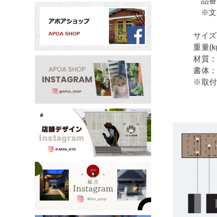
品番
※文字追
サイズ(
重量(kg
材質：ス
書体：
※取付用