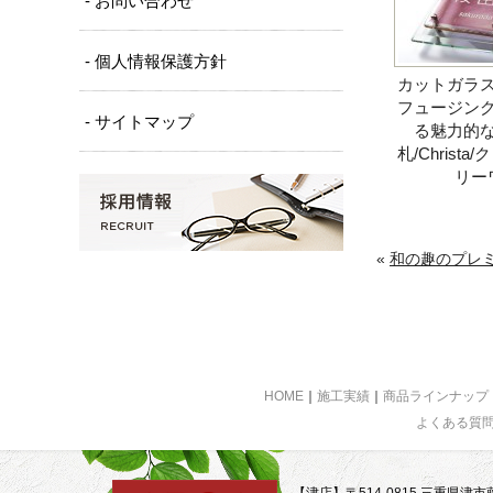
- お問い合わせ
- 個人情報保護方針
カットガラ
フュージン
- サイトマップ
る魅力的
札/Christa
リー
«
和の趣のプレミア
HOME
｜
施工実績
｜
商品ラインナップ
よくある質