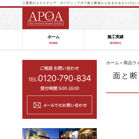
三重県のエクステリア・ガーデン｜アポア
面と断面から生まれるさりげない個
ホーム
施工実績
HOME
WORKS
ホーム
＞
商品ラ
面と断