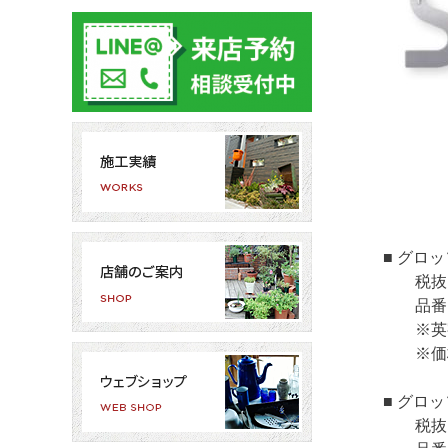
■ グロ
税抜き価格
品番
※英字大
※価格は
■ グロ
税抜き価