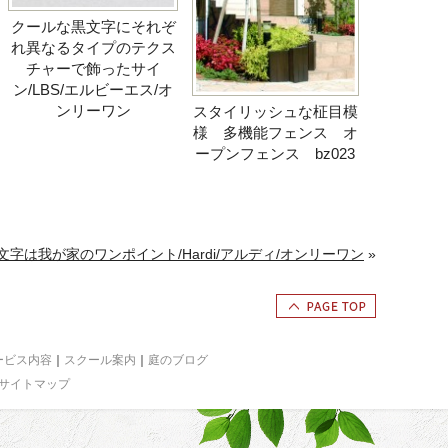
クールな黒文字にそれぞ
れ異なるタイプのテクス
チャーで飾ったサイ
ン/LBS/エルビーエス/オ
ンリーワン
スタイリッシュな柾目模
様 多機能フェンス オ
ープンフェンス bz023
字は我が家のワンポイント/Hardi/アルディ/オンリーワン
»
ービス内容
｜
スクール案内
｜
庭のブログ
サイトマップ