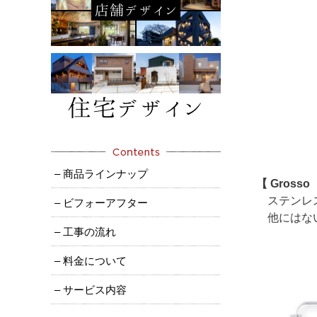
– 商品ラインナップ
【 Gros
ステンレス
– ビフォーアフター
他にはない
– 工事の流れ
– 料金について
– サービス内容