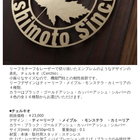
リーフモチーフをレーザーで切り抜いたエンブレムのようなデザインの
表札、チェルキオ（Cerchio）。
小振りなサイズなので、機能門柱との相性抜群です。
リーフデザインはティーリーフ・メイプル・モンステラ・カミーリアの
４種類、
カラーはブラック・ゴールドアッシュ・カッパーアッシュ・シルバーの
４色の全１６種類からお選びいただけます。
■チェルキオ
税抜価格：￥23,000
デザイン：・
ティーリーフ ・メイプル ・モンステラ ・カミーリア
カラー：ブラック・ゴールドアッシュ・カッパーアッシュ・シルバー
サイズ(mm)：約150φ×t1.5 重量(kg)：0.1
材質：本体・取付用スタッド：ステンレス
仕上げ：レーザー加工／バイブレーション仕上げ（ブラックのみ焼付塗