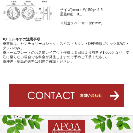
サイズ(mm)：約150φ×t1.5
重量(kg)：0.1
※別途スペーサー付(5mm)
■チェルキオの注意事項
※書体は、センチュリーゴシック・スイス・カタン・DFP華康ゴシック体W5・
ダッハのみ。
※ネームプレートのお名前レイアウト作成は３回目より有料￥1,000となり、受
注に至らない場合でも料金が発生しますので予めご了承ください。
※沖縄・離島の送料は都度ご確認ください。