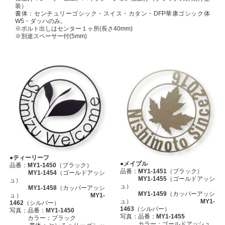
装）
書体：センチュリーゴシック・スイス・カタン・DFP華康ゴシック体
W5・ダッハのみ。
※ボルト出しはセンター１ヶ所(長さ40mm)
※別途スペーサー付(5mm)
●ティーリーフ
●メイプル
品番：
MY1-1450
（ブラック）
品番：
MY1-1451
（ブラック）
MY1-1454
（ゴールドアッシ
MY1-1455
（ゴールドアッシ
ュ）
ュ）
MY1-1458
（カッパーアッシ
MY1-1459
（カッパーアッシ
ュ）
MY1-
ュ）
MY1-
1462
（シルバー）
1463
（シルバー）
写真：品番：
MY1-1450
写真：品番：
MY1-1455
カラー：ブラック
カラー：ゴールドアッシュ