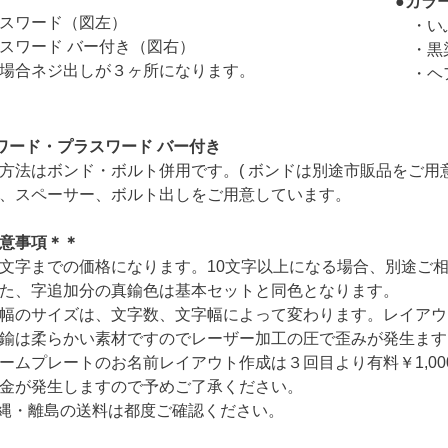
●カラ
ワード（図左）
・いぶ
ワード バー付き（図右）
・黒染
場合ネジ出しが３ヶ所になります。
・ヘア
ワード・
プラスワード バー付き
法はボンド・ボルト併用です。( ボンドは別途市販品をご用
ペーサー、ボルト出しをご用意しています。
事項＊＊
までの価格になります。10文字以上になる場合、別途ご相
追加分の真鍮色は基本セットと同色となります。
サイズは、文字数、文字幅によって変わります。レイアウト
柔らかい素材ですのでレーザー加工の圧で歪みが発生ます
レートのお名前レイアウト作成は３回目より有料￥1,00
生しますので予めご了承ください。
離島の送料は都度ご確認ください。