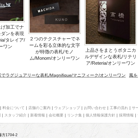
上げ加工でナ
モダンを表現
２つのテクスチャーでネ
eia/タレイア/
ームを彩る立体的な文字
ーワン
上品さをまとうボタニカ
が特徴の表札/モノ
ルデザインな表札/リテリ
ム/Monom/オンリーワン
ア/Reteria/オンリーワン
ラグジュアリーな表札/Magnifique/マニフィーク/オンリーワン
風を
｜
料金について
｜
店舗のご案内
｜
ウェブショップ
｜
お問い合わせ
｜
工事の流れ
｜
サ
問
｜
スタッフ紹介
｜
新着情報
｜
会社概要
｜
リンク集
｜
個人情報保護方針
｜
採用情報
｜
方1704-2