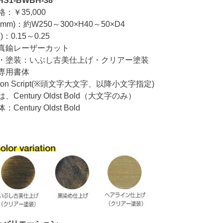
HS1-BWBH-38
￥35,000
m)：約W250～300×H40～50×D4
：0.15～0.25
真鍮レーザーカット
塗装：いぶし古美仕上げ・クリアー塗装
専用書体
on Script(※頭文字大文字、以降小文字指定)
entury Oldst Bold（大文字のみ）
entury Oldst Bold