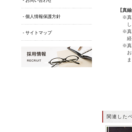
- お問い合わせ
【真鍮
- 個人情報保護方針
※真鍮は
しまう恐
※真鍮（
- サイトマップ
経年によ
※真鍮黒
お楽し
また、真
関連した