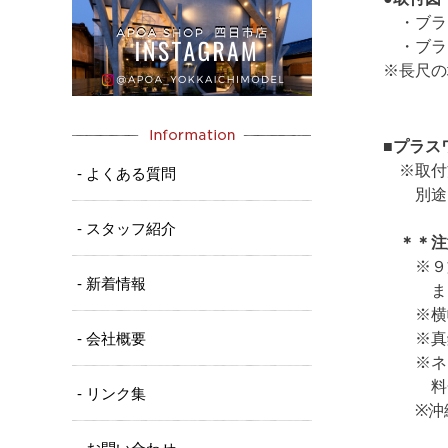
・ブラス
・ブラス
※長尺の
■
プラス
※取付方
- よくある質問
別途、ス
- スタッフ紹介
＊＊注意
※９文字
- 新着情報
また、字
※横幅の
- 会社概要
※真鍮は
※ネームプ
料金が発
- リンク集
※沖縄・