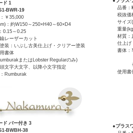
●プラスワ
ド 1
品番：
S1-BWR-19
税抜価格：
35,000
サイズ(m
)：約W150～250×H40～60×D4
重量(kg)
0.15～0.25
材質：
鍮レーザーカット
仕上げ
塗装：いぶし古美仕上げ・クリアー塗装
書体：
用書体
(Rumb
akまたはLobster Regularのみ)
※頭文
字大文字、以降小文字指定
使用書体：L
umburak
ド バー付き 3
●プラスワ
S1-BWBH-38