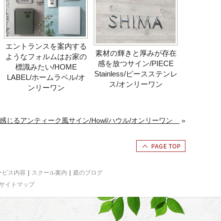
エントランスを案内する
素材の輝きと厚みが存在
ようなフォルムはお家の
感を放つサイン/PIECE
標識みたい/HOME
Stainless/ピースステンレ
LABEL/ホームラベル/オ
ス/オンリーワン
ンリーワン
感じるアンティーク風サイン/Howl/ハウル/オンリーワン
»
ービス内容
｜
スクール案内
｜
庭のブログ
サイトマップ