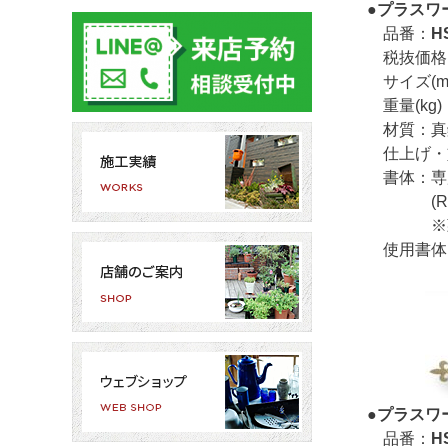
●プラスワー
品番：
H
税抜価格：￥
サイズ(mm
重量(kg)：
材質：真
仕上げ・
書体：専
(Rumbur
※頭文
使用書体：R
●プラスワー
品番：
H