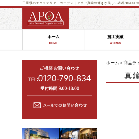
三重県のエクステリア・ガーデン｜アポア
真鍮の輝きが美しい表札/Blass 
ホーム
施工実績
HOME
WORKS
ホーム
＞
商品ラ
真鍮