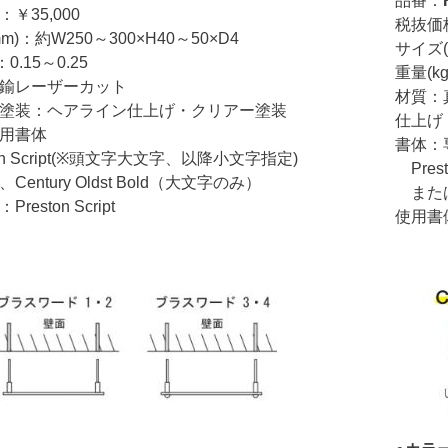
品番：
35,000
税抜価格：
)：約W250～300×H40～50×D4
サイズ(m
0.15～0.25
重量(kg)
鍮レーザーカット
材質：
塗装：ヘアライン仕上げ・クリアー塗装
仕上げ・
専用書体
書体：
n Script(※頭文字大文字、以降小文字指定)
Prest
ntury Oldst Bold（大文字のみ）
または、C
eston Script
使用書体：C