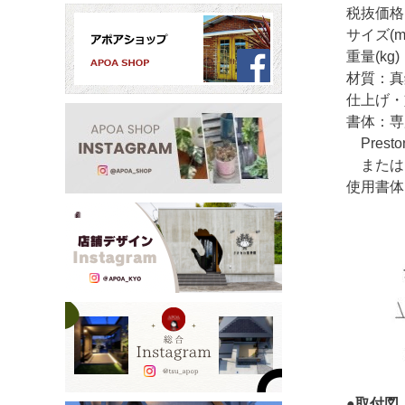
税抜価格：￥
サイズ(mm
重量(kg)：
材質：真
仕上げ・
書体：
Presto
または、Ce
使用書体：Pr
●取付図