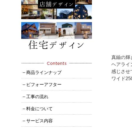
真鍮の輝
ヘアライン
感じさせ
– 商品ラインナップ
ワイド25
– ビフォーアフター
– 工事の流れ
– 料金について
– サービス内容