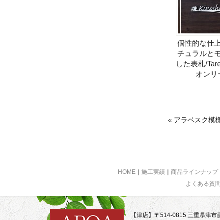
個性的な仕
チュラルと
した表札/Tar
オンリ
«
アラベスク模様で
HOME
｜
施工実績
｜
商品ラインナップ
よくある質
【津店】〒514-0815 三重県津市藤