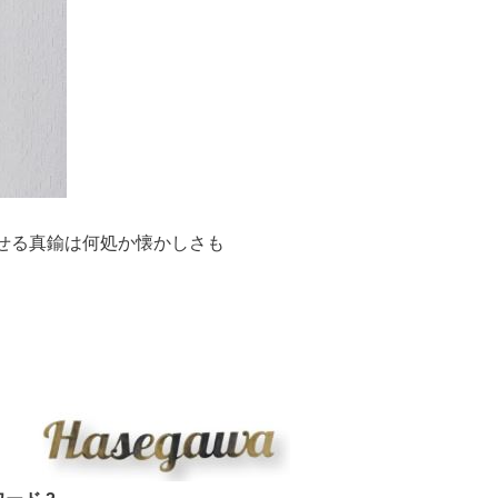
せる真鍮は何処か懐かしさも