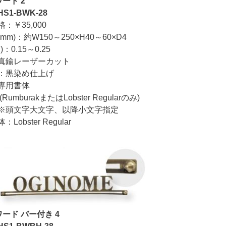
ード 2
HS1-BWK-28
￥35,000
m)：約W150～250×H40～60×D4
：0.15～0.25
真鍮レーザーカット
：黒染め仕上げ
専用書体
urakまたはLobster Regularのみ)
字大文字、以降小文字指定
obster Regular
ード バー付き 4