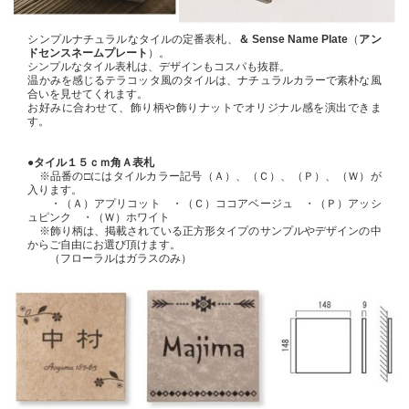
シンプルナチュラルなタイルの定番表札、
＆ Sense Name Plate
（
アン
ドセンスネームプレート
）。
シンプルなタイル表札は、デザインもコスパも抜群。
温かみを感じるテラコッタ風のタイルは、ナチュラルカラーで素朴な風
合いを見せてくれます。
お好みに合わせて、飾り柄や飾りナットでオリジナル感を演出できま
す。
●タイル１５ｃｍ角Ａ表札
※品番の□にはタイルカラー記号（Ａ）、（Ｃ）、（Ｐ）、（Ｗ）が
入ります。
・（Ａ）アプリコット ・（Ｃ）ココアベージュ ・（Ｐ）アッシ
ュピンク ・（Ｗ）ホワイト
※飾り柄は、掲載されている正方形タイプのサンプルやデザインの中
からご自由にお選び頂けます。
（フローラルはガラスのみ）