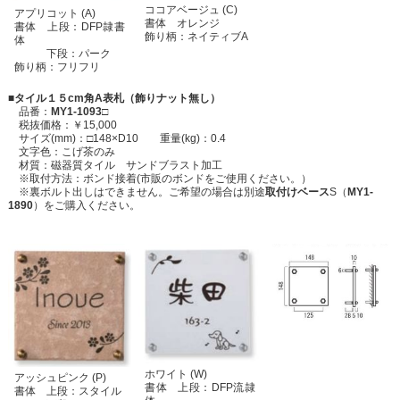
ココアベージュ (C)
アプリコット (A)
書体 オレンジ
書体 上段：DFP隷書
飾り柄：ネイティブA
体
下段：パーク
飾り柄：フリフリ
■タイル１５cm角A表札（飾りナット無し）
品番：
MY1-1093□
税抜価格：￥15,000
サイズ(mm)：□148×D10 重量(kg)：0.4
文字色：こげ茶のみ
材質：磁器質タイル サンドブラスト加工
※取付方法：ボンド接着(市販のボンドをご使用ください。）
※裏ボルト出しはできません。ご希望の場合は別途
取付けベース
S（
MY1-
1890
）をご購入ください。
ホワイト (W)
アッシュピンク (P)
書体 上段：DFP流隷
書体 上段：スタイル