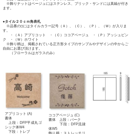
※飾りナットはベージュにはステンレス、ブリック・サンドには真鍮が付き
ます。
●タイル２０ｃｍ角表札
※品番の□にはタイルカラー記号（Ａ）、（Ｃ）、（Ｐ）、（Ｗ）が入りま
す。
・（Ａ）アプリコット ・（Ｃ）ココアベージュ ・（Ｐ）アッシュピン
ク ・（Ｗ）ホワイト
※飾り柄は、掲載されている正方形タイプのサンプルやデザインの中からご
自由にお選び頂けます。
（フローラルはガラスのみ）
アプリコット (A)
ココアベージュ (C)
書体
書体 上段：パーク
上段：DFP平成丸ゴ
下段：DFP流隷
シック体W4
体W5
下段：トレブ
飾り柄：ストレッチリ