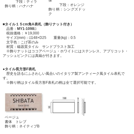
体
下段：ティラ
下段：オレンジ
飾り柄：ハナハナ
飾り柄：シングズドッ
ク
■タイル１５cm角A表札（飾りナット付き）
品番：
MY1-1098□
税抜価格：￥19,000
サイズ(mm)：□148×D25 重量(kg)：0.5
文字色：こげ茶のみ
材質：磁器質タイル サンドブラスト加工
※飾りナットはココアベージュ・ホワイトにはステンレス、アプリコット・
アッシュピンクには真鍮が付きます。
●タイル長方形F表札
歴史を語るにふさわしい風合いのイタリア製アンティーク風タイル表札で
す。
※飾り柄はタイル長方形F表札の柄は全て選択可能です。
ベージュ
書体 トレブ
飾り柄：ネイティブB