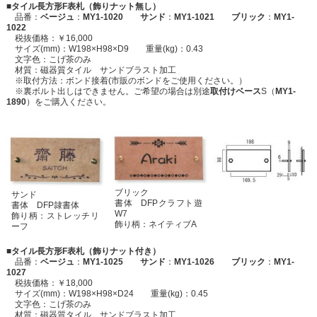
■タイル長方形F表札（飾りナット無し）
品番：
ベージュ
：
MY1-1020 サンド
：
MY1-1021 ブリック
：
MY1-
1022
税抜価格：￥16,000
サイズ(mm)：W198×H98×D9 重量(kg)：0.43
文字色：こげ茶のみ
材質：磁器質タイル サンドブラスト加工
※取付方法：ボンド接着(市販のボンドをご使用ください。）
※裏ボルト出しはできません。ご希望の場合は別途
取付けベース
S（
MY1-
1890
）をご購入ください。
ブリック
サンド
書体 DFPクラフト遊
書体 DFP隷書体
W7
飾り柄：ストレッチリ
飾り柄：ネイティブA
ーフ
■タイル長方形F表札（飾りナット付き）
品番：
ベージュ
：
MY1-1025 サンド
：
MY1-1026 ブリック
：
MY1-
1027
税抜価格：￥18,000
サイズ(mm)：W198×H98×D24 重量(kg)：0.45
文字色：こげ茶のみ
材質：磁器質タイル サンドブラスト加工