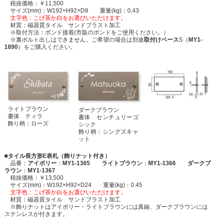
税抜価格：￥11,500
サイズ(mm)：W192×H92×D9 重量(kg)：0.43
文字色：こげ茶か白をお選びいただけます。
材質：磁器質タイル サンドブラスト加工
※取付方法：ボンド接着(市販のボンドをご使用ください。）
※裏ボルト出しはできません。ご希望の場合は別途
取付けベース
S（
MY1-
1890
）をご購入ください。
ライトブラウン
ダークブラウン
書体 ティラ
書体 センチュリーゴ
飾り柄：ローズ
シック
飾り柄：シングズキャ
ット
■タイル長方形E表札（飾りナット付き）
品番：
アイボリー
：
MY1-1365 ライトブラウン
：
MY1-1366 ダークブ
ラウン
：
MY1-1367
税抜価格：￥13,500
サイズ(mm)：W192×H92×D24 重量(kg)：0.45
文字色：こげ茶か白をお選びいただけます。
材質：磁器質タイル サンドブラスト加工
※飾りナットはアイボリー・ライトブラウンには真鍮、ダークブラウンには
ステンレスが付きます。