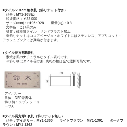
■タイル２０cm角表札（飾りナット付き）
品番：
MY1-1058□
税抜価格：￥22,000
サイズ(mm)：□195×D28 重量(kg)：0.8
文字色：こげ茶のみ
材質：磁器質タイル サンドブラスト加工
※飾りナットはココアベージュ・ホワイトにはステンレス、アプリコット・
アッシュピンクには真鍮が付きます。
●タイル長方形E表札
素焼き風のナチュラルなタイル表札です。
※飾り柄はタイル長方形E表札の柄は全て選択可能です。
アイボリー
書体 DFP隷書体
飾り柄：スプレッドリ
ーフA
■タイル長方形E表札（飾りナット無し）
品番：
アイボリー
：
MY1-1360 ライトブラウン
：
MY1-1361 ダークブ
ラウン
：
MY1-1362