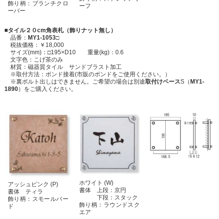
飾り柄：ブランチクロ
ーフ
ーバー
■タイル２０cm角表札（飾りナット無し）
品番：
MY1-1053□
税抜価格：￥18,000
サイズ(mm)：□195×D10 重量(kg)：0.6
文字色：こげ茶のみ
材質：磁器質タイル サンドブラスト加工
※取付方法：ボンド接着(市販のボンドをご使用ください。）
※裏ボルト出しはできません。ご希望の場合は別途
取付けベース
S（
MY1-
1890
）をご購入ください。
ホワイト (W)
アッシュピンク (P)
書体 上段：京円
書体 ティラ
下段：スタック
飾り柄：スモールバー
飾り柄：ラウンドスク
ド
エア