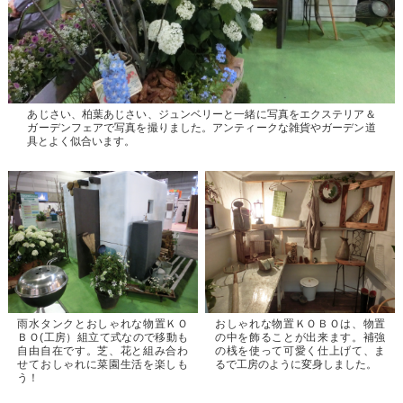
あじさい、柏葉あじさい、ジュンベリーと一緒に写真をエクステリア＆
ガーデンフェアで写真を撮りました。アンティークな雑貨やガーデン道
具とよく似合います。
雨水タンクとおしゃれな物置ＫＯ
おしゃれな物置ＫＯＢＯは、物置
ＢＯ(工房）組立て式なので移動も
の中を飾ることが出来ます。補強
自由自在です。芝、花と組み合わ
の桟を使って可愛く仕上げて、ま
せておしゃれに菜園生活を楽しも
るで工房のように変身しました。
う！