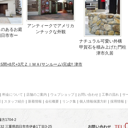
アンティークでアメリカ
スのあるお庭
ンチックな外観
四日市市ー
ナチュラル可愛い外構
甲賀石を積み上げた門柱
津市久居
5間×8尺+3尺ＺＩＭＡ(サンルーム)完成!! 津市
｜
料金について
｜
店舗のご案内
｜
ウェブショップ
｜
お問い合わせ
｜
工事の流れ
｜
サ
問
｜
スタッフ紹介
｜
新着情報
｜
会社概要
｜
リンク集
｜
個人情報保護方針
｜
採用情報
｜
方1704-2
32 三重県四日市市伊倉1丁目3-25