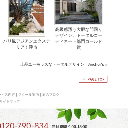
高級感漂う大胆な門回り
デザイン。トータルコー
バリ風アジアンエクステ
ディネート部門ゴールド
リア！津市
賞
上品ユーモラスなトータルデザイン Anchor's
»
ービス内容
｜
スクール案内
｜
庭のブログ
サイトマップ