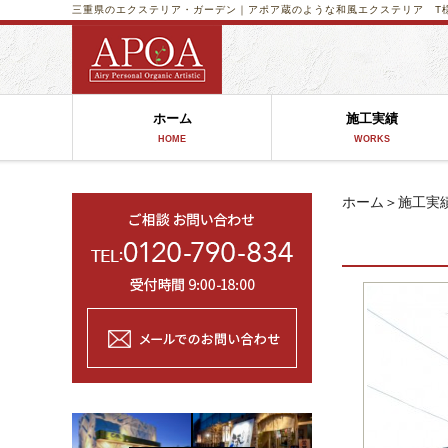
三重県のエクステリア・ガーデン｜アポア
蔵のような和風エクステリア T
ホーム
施工実績
HOME
WORKS
ホーム
＞
施工実