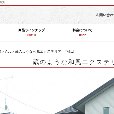
様邸│
商品ラインナップ
料金について
LINEUP
PRICE
績
＞
ALL
＞蔵のような和風エクステリア T様邸
蔵のような和風エクステ