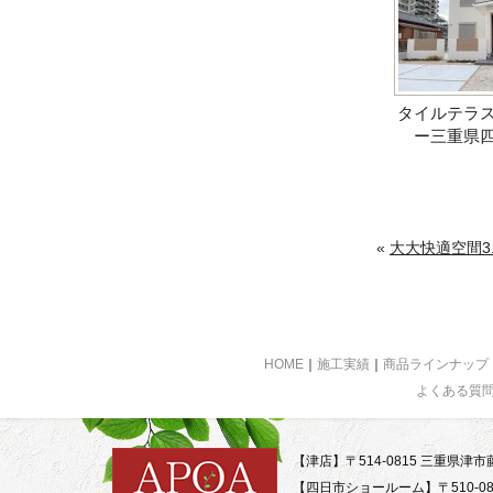
タイルテラ
ー三重県
«
大大快適空間3.
HOME
｜
施工実績
｜
商品ラインナップ
よくある質
【津店】〒514-0815 三重県津市藤
【四日市ショールーム】〒510-08