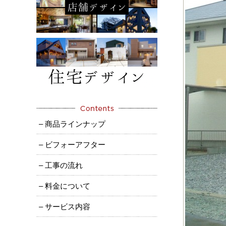
– 商品ラインナップ
– ビフォーアフター
– 工事の流れ
– 料金について
– サービス内容