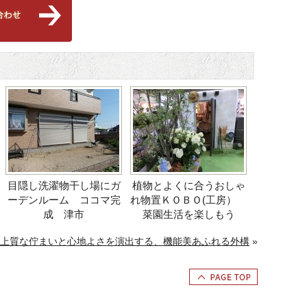
目隠し洗濯物干し場にガ
植物とよくに合うおしゃ
ーデンルーム ココマ完
れ物置ＫＯＢＯ(工房）
成 津市
菜園生活を楽しもう
上質な佇まいと心地よさを演出する、機能美あふれる外構
»