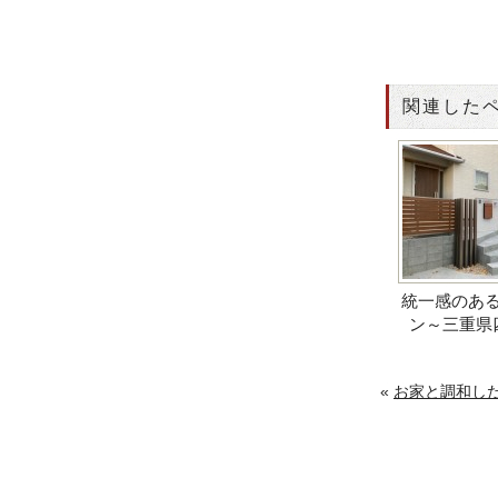
関連した
統一感のあ
ン～三重県
«
お家と調和し