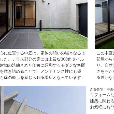
心に位置する中庭は、家族の憩いの場となるよ
この中庭
した。テラス部分の床には上質な300角タイル
部屋から
建物の洗練された印象に調和するモダンな空間
り、自然
を敷き詰めることで、メンテナンス性にも優
さをもた
も緑の癒しを感じられる場所となっています。
る豊かな
新築住宅・中古
リフォーム
建築に関わ
お気軽にお