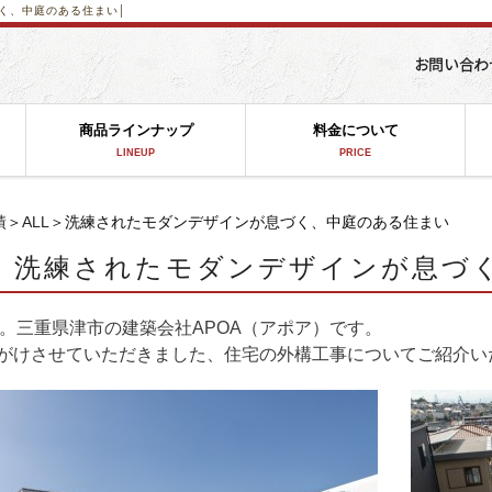
く、中庭のある住まい│
商品ラインナップ
料金について
LINEUP
PRICE
績
＞
ALL
＞洗練されたモダンデザインが息づく、中庭のある住まい
洗練されたモダンデザインが息づ
。三重県津市の建築会社APOA（アポア）です。
手がけさせていただきました、住宅の外構工事
についてご紹介い