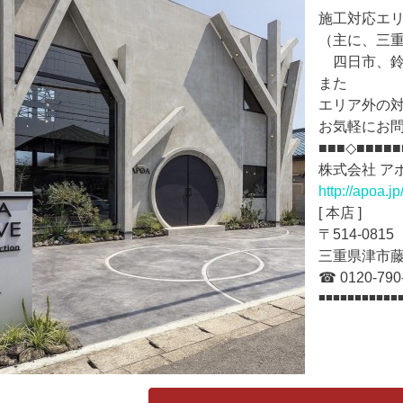
施工対応エ
（主に、三
四日市、鈴
また
エリア外の
お気軽にお
■■■◇■■■■■
株式会社 ア
http://apoa.jp
[ 本店 ]
〒514-081
三重県津市藤方
☎ 0120-790-
■■■■■■■■■■■