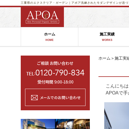
三重県のエクステリア・ガーデン｜アポア
洗練されたモダンデザインが息づ
ホーム
施工実績
HOME
WORKS
ホーム
＞
施工実
こんにちは
APOAで