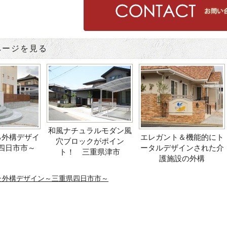
ページを見る
和風ナチュラルモダン風
る外構デザイ
エレガント＆機能的にト
穴ブロックがポイン
四日市市～
ータルデザインされた介
ト！ 三重県津市
護施設の外構
た外構デザイン～三重県四日市市～