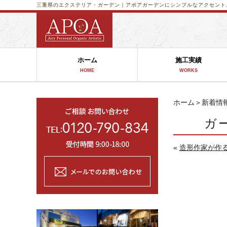
三重県のエクステリア・ガーデン｜アポア
ガーデンにシンプルなアクセント
ホーム
施工実績
HOME
WORKS
ホーム
＞
新着情
ガ
«
造形作家が作