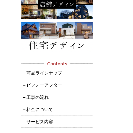
– 商品ラインナップ
– ビフォーアフター
– 工事の流れ
– 料金について
– サービス内容