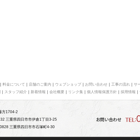
｜
料金について
｜
店舗のご案内
｜
ウェブショップ
｜
お問い合わせ
｜
工事の流れ
｜
サ
問
｜
スタッフ紹介
｜
新着情報
｜
会社概要
｜
リンク集
｜
個人情報保護方針
｜
採用情報
｜
方1704-2
32 三重県四日市市伊倉1丁目3-25
828 三重県四日市市石塚町4-30