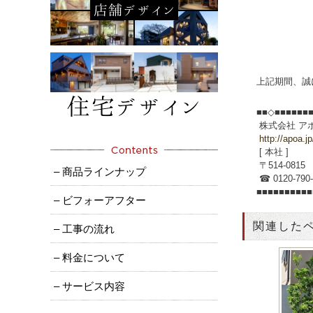
上記期間、誠
■■◇■■■■■■
株式会社 ア
http://apoa.jp
[ 本社 ]
〒514-081
– 商品ラインナップ
☎ 0120-790-8
■■■■■■■■■
– ビフォーアフター
関連した
– 工事の流れ
– 料金について
– サービス内容