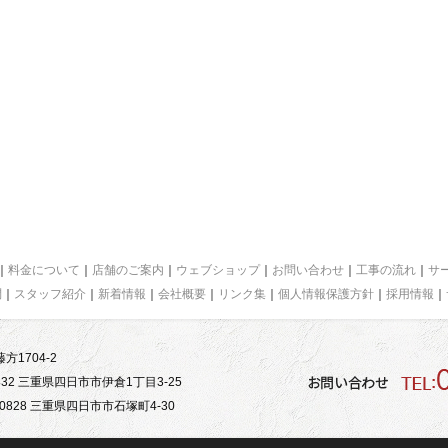
｜
料金について
｜
店舗のご案内
｜
ウェブショップ
｜
お問い合わせ
｜
工事の流れ
｜
サ
問
｜
スタッフ紹介
｜
新着情報
｜
会社概要
｜
リンク集
｜
個人情報保護方針
｜
採用情報
｜
方1704-2
32 三重県四日市市伊倉1丁目3-25
828 三重県四日市市石塚町4-30