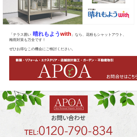
晴れもよう
w
ith
「テラス囲い
」なら、花粉もシャットアウト、
梅雨対策も万全です！
ぜひお得なこの機会にご検討ください。