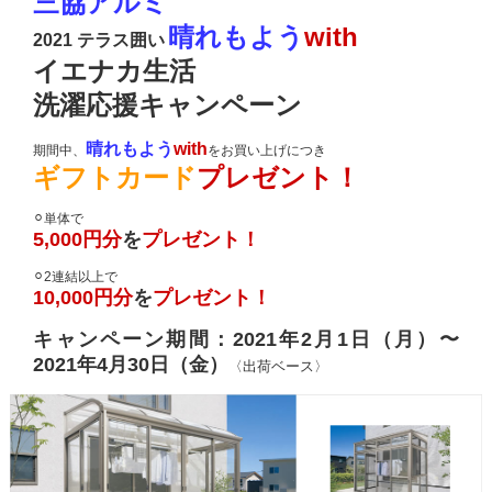
三協アルミ
晴れもよう
with
2021 テラス囲い
イエナカ生活
洗濯応援キャンペーン
晴れもよう
with
期間中、
をお買い上げにつき
ギフトカード
プレゼント！
⚪︎単体で
5,000円分
を
プレゼント！
⚪︎2連結以上で
10,000円分
を
プレゼント！
キャンペーン期間：2021年2月1日（月）〜
2021年4月30日（金）
〈出荷ベース〉