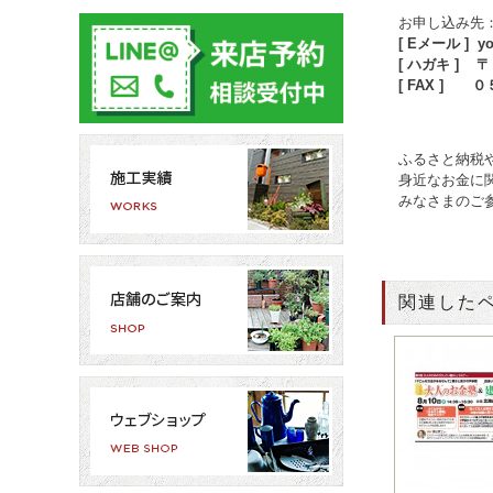
お申し込み先：
[ Eメール ] you
[ ハガキ ]
[ FAX ]
ふるさと納税
身近なお金に
みなさまのご
関連した