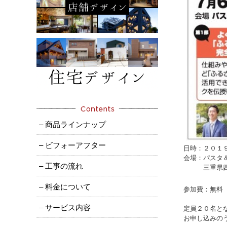
– 商品ラインナップ
– ビフォーアフター
日時：２０１
会場：パスタ
– 工事の流れ
三重県四日市
– 料金について
参加費：無料
– サービス内容
定員２０名と
お申し込みの