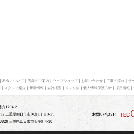
｜
料金について
｜
店舗のご案内
｜
ウェブショップ
｜
お問い合わせ
｜
工事の流れ
｜
サ
問
｜
スタッフ紹介
｜
新着情報
｜
会社概要
｜
リンク集
｜
個人情報保護方針
｜
採用情報
｜
方1704-2
32 三重県四日市市伊倉1丁目3-25
828 三重県四日市市石塚町4-30