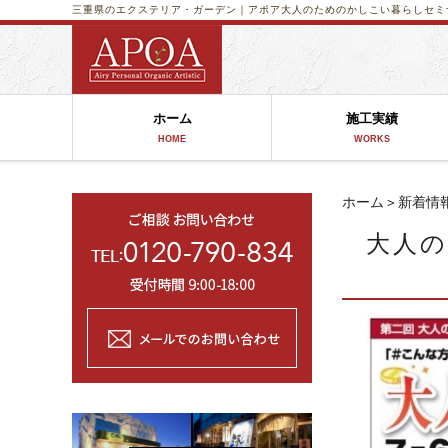
三重県のエクステリア・ガーデン｜アポア
大人のためのかしこい暮らしセミ
ホーム
施工実績
HOME
WORKS
ホーム
＞
新着情
大人