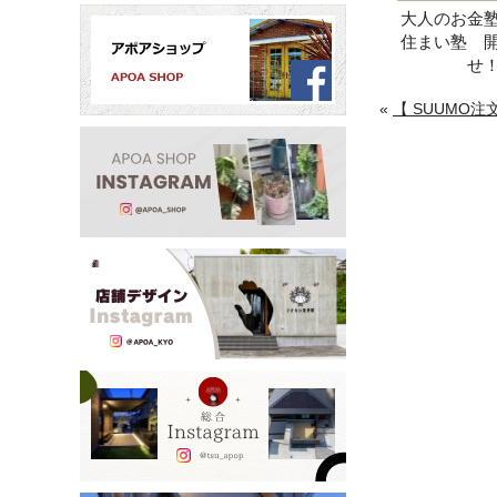
大人のお金
住まい塾 
せ
«
【 SUUMO