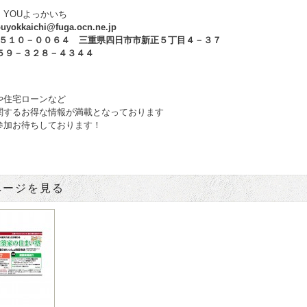
YOUよっかいち
yokkaichi@fuga.ocn.ne.jp
 〒５１０－００６４ 三重県四日市市新正５丁目４－３７
 ０５９－３２８－４３４４
や住宅ローンなど
関するお得な情報が満載となっております
参加お待ちしております！
ページを見る