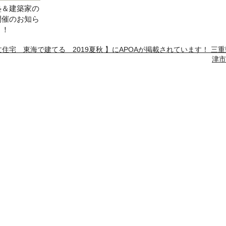
塾＆建築家の
開催のお知ら
！！
注文住宅 東海で建てる 2019夏秋 】にAPOAが掲載されています！ 三
津市