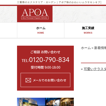
三重県のエクステリア・ガーデン｜アポア
秋のかわいいムラサキシキブ│
ホーム
施工実績
HOME
WORKS
ホーム
＞
新着情
«
可愛いテラス