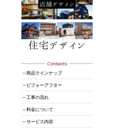
– 商品ラインナップ
– ビフォーアフター
– 工事の流れ
– 料金について
– サービス内容