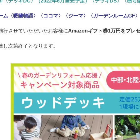
キ〈デッキDC〉（2022年6月発売予定）〈デッキDS〉〈樹
ーム〈暖蘭物語〉〈ココマ〉〈ジーマ〉〈ガーデンルームGF〉
施行させていただいたお客様に
Amazonギフト券1万円をプレ
達し次第終了となります。