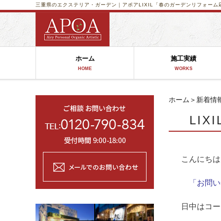
三重県のエクステリア・ガーデン｜アポア
LIXIL「春のガーデンリフォー
ホーム
施工実績
HOME
WORKS
ホーム
＞
新着情
LI
こんにちは 
「お問い
日中はコー