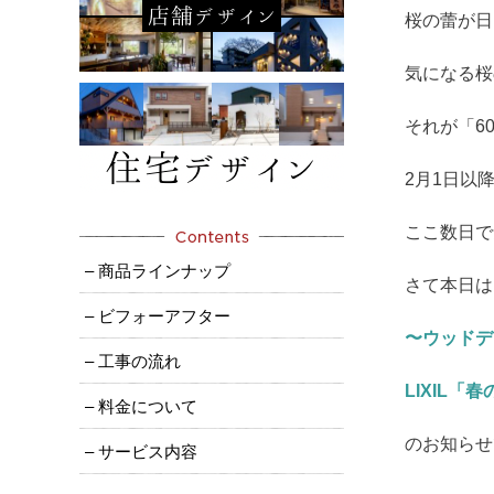
桜の蕾が日
気になる桜
それが「6
2月1日以
ここ数日で
– 商品ラインナップ
さて本日は
– ビフォーアフター
〜ウッドデ
– 工事の流れ
LIXIL
– 料金について
のお知らせ
– サービス内容