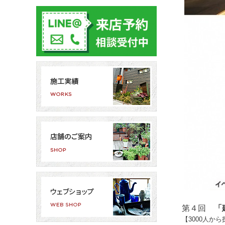
第４回
「
【3000人か