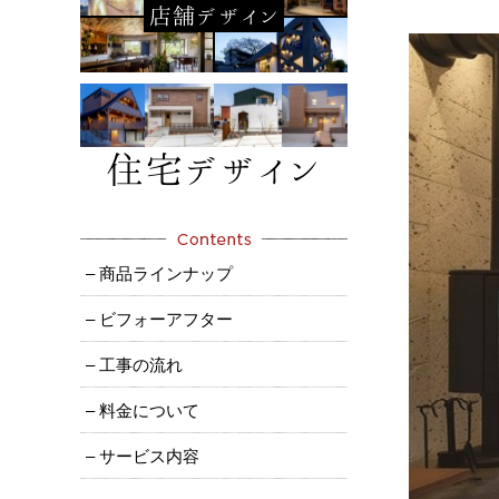
– 商品ラインナップ
– ビフォーアフター
– 工事の流れ
– 料金について
– サービス内容