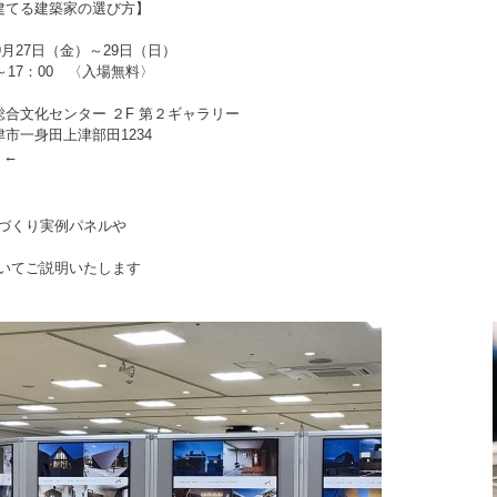
てる建築家の選び方】
9月27日（金）～29日（日）
17：00
〈入場無料〉
合文化センター ２F 第２ギャラリー
身田上津部田1234
P
←
づくり実例パネルや
いてご説明いたします