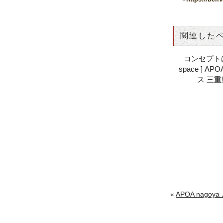
関連した
コンセプトは [
space ] A
ス 三
«
APOA nagoy