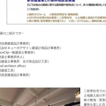
築家のご紹介です~
部信康建築設計事務所）
式会社キューボデザイン建築計画設計事務所）
ceClip一級建築士事務所）
建築士事務所作人）
級建築士事務所 吉川弥志設計工房）
 architect office）
田建築工房）
村昌彦建築設計事務所）
二世帯住宅での
土地購入前の不
狭小敷地・変形
趣味を楽しむ住