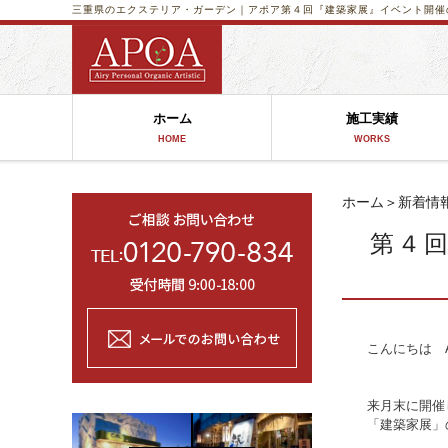
三重県のエクステリア・ガーデン｜アポア
第４回『建築家展』イベント開催のおし
ホーム
施工実績
HOME
WORKS
ホーム
＞
新着情
第４回
こんにちは A
来月末に開催
「建築家展」