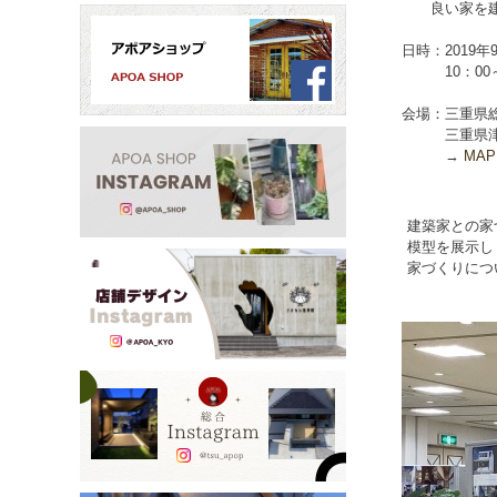
良い家を建
日時：2019年
10：00～
会場：三重県総
三重県津市一
→
MA
建築家との家
模型を展示し
家づくりにつ