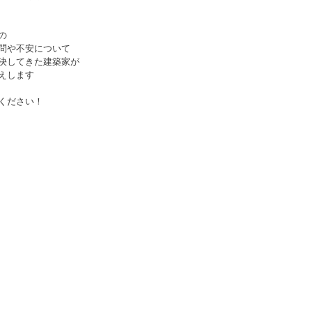
の
問や不安について
決してきた建築家が
えします
ください！