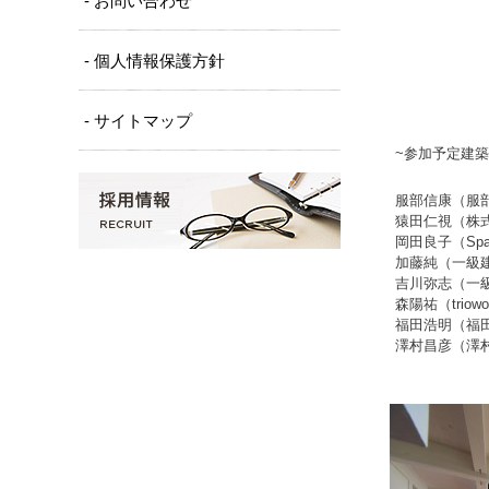
- お問い合わせ
- 個人情報保護方針
- サイトマップ
~参加予定建
服部信康（服
猿田仁視（株
岡田良子（Spa
加藤純（一級
吉川弥志（一
森陽祐（triowood
福田浩明（福
澤村昌彦（澤