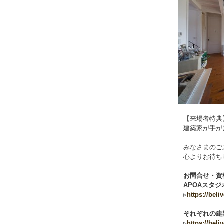
【来場者特典
建築家が手が
みなさまのご
心よりお待ち
お問合せ・資
APOAスタジオ
▹
https://beli
それぞれの建
▹
https://beli