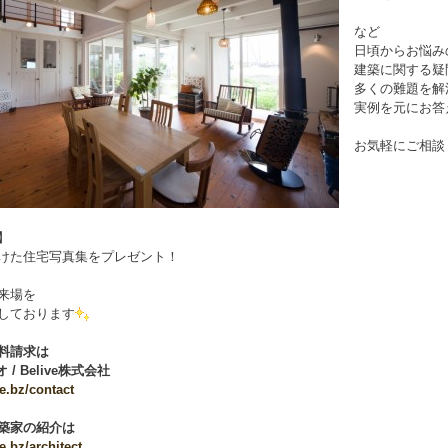
など
日頃からお悩み
建築に関する疑
多くの難題を解
実例を元にお答
お気軽にご相談
】
けた住宅写真集をプレゼント！
来場を
しております
料請求は
 / Belive株式会社
ve.bz/contact
築家の紹介は
ve.bz/architect