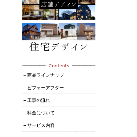
– 商品ラインナップ
– ビフォーアフター
– 工事の流れ
– 料金について
– サービス内容