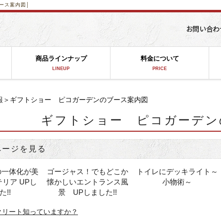
ース案内図│
商品ラインナップ
料金について
LINEUP
PRICE
報
＞ギフトショー ピコガーデンのブース案内図
ギフトショー ピコガーデン
ページを見る
の一体化が美
ゴージャス！でもどこか
トイレにデッキライト～
リア UPし
懐かしいエントランス風
小物術～
た!!
景 UPしました!!
クリート知っていますか？