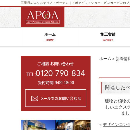
三重県のエクステリア・ガーデン｜アポア
ギフトショー ピコガーデンのブ
ホーム
施工実績
HOME
WORKS
ホーム
＞
新着情
関連した
建物と植物
しいエクステ
まし
«
デザインコン