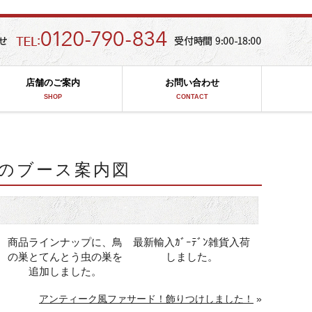
店舗のご案内
お問い合わせ
SHOP
CONTACT
のブース案内図
商品ラインナップに、鳥
最新輸入ｶﾞｰﾃﾞﾝ雑貨入荷
の巣とてんとう虫の巣を
しました。
追加しました。
アンティーク風ファサード！飾りつけしました！
»