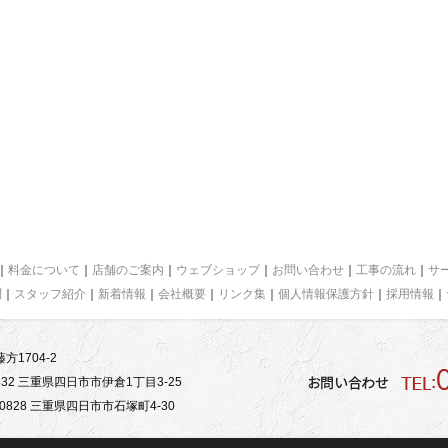
｜
料金について
｜
店舗のご案内
｜
ウェブショップ
｜
お問い合わせ
｜
工事の流れ
｜
サ
問
｜
スタッフ紹介
｜
新着情報
｜
会社概要
｜
リンク集
｜
個人情報保護方針
｜
採用情報
｜
方1704-2
32 三重県四日市市伊倉1丁目3-25
828 三重県四日市市石塚町4-30