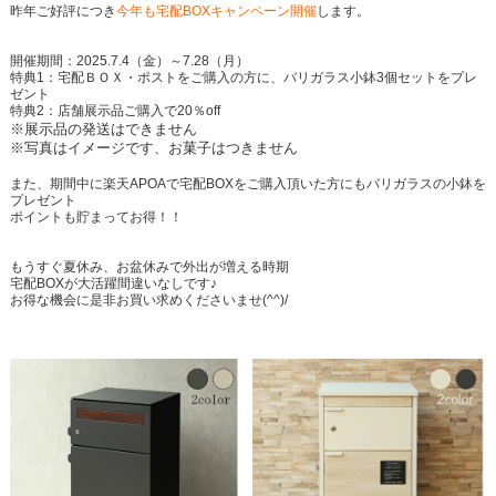
昨年ご好評につき
今年も宅配BOXキャンペーン開催
します。
開催期間：2025.7.4（金）～7.28（月）
特典1：宅配ＢＯＸ・ポストをご購入の方に、バリガラス小鉢3個セットをプレ
ゼント
特典2：店舗展示品ご購入で20％off
※展示品の発送はできません
※写真はイメージです、お菓子はつきません
また、期間中に楽天APOAで宅配BOXをご購入頂いた方にもバリガラスの小鉢を
プレゼント
ポイントも貯まってお得！！
もうすぐ夏休み、お盆休みで外出が増える時期
宅配BOXが大活躍間違いなしです♪
お得な機会に是非お買い求めくださいませ(^^)/