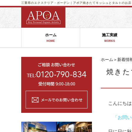
三重県のエクステリア・ガーデン｜アポア
焼きたてキッシュとタルトのお店「caf
ホーム
施工実績
HOME
WORKS
ホーム
＞
新着情
焼きたて
こんにちは 
「お問い
日に日に秋