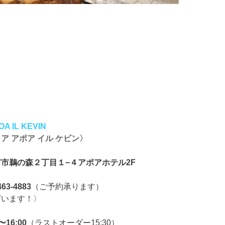
POA IL KEVIN
ア アポア イル ケビン〉
市鵜の森２丁目１−４アポアホテル2F
63-4883
（ご予約承ります）
ざいます！〉
〜16:00
（ラストオーダー15:30）