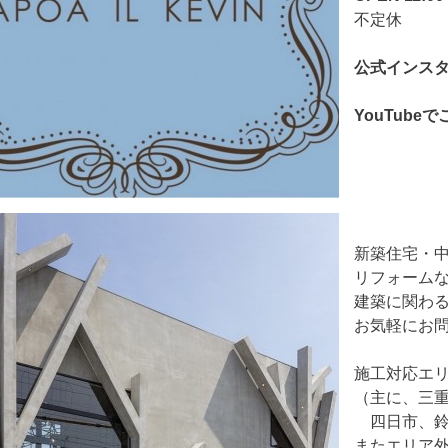
不定休
公式インス
YouTub
新築住宅・
リフォーム
建築に関わ
お気軽にお
施工対応エ
（主に、三
四日市、鈴
またエリア