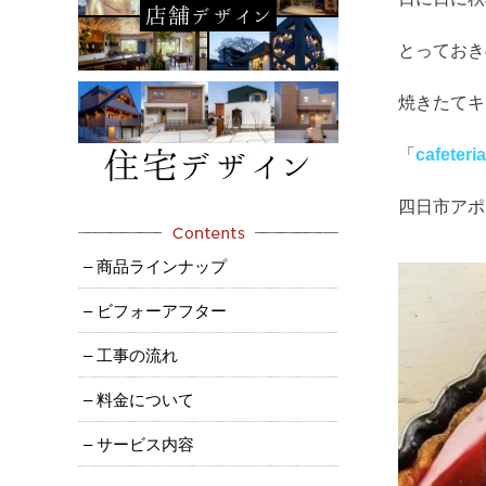
とっておき
焼きたてキ
「
cafeteri
四日市アポ
– 商品ラインナップ
– ビフォーアフター
– 工事の流れ
– 料金について
– サービス内容