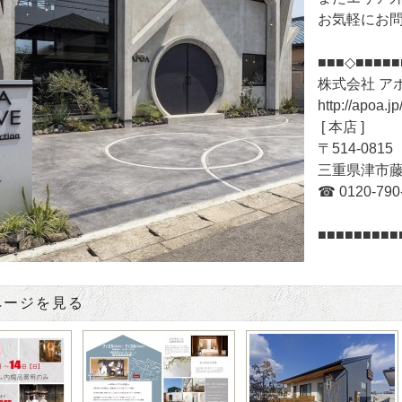
お気軽にお
■■■◇■■■■■
株式会社 ア
http://apoa.jp
[ 本店 ]
〒514-081
三重県津市藤方
☎ 0120-790-
■■■■■■■■■
ページを見る