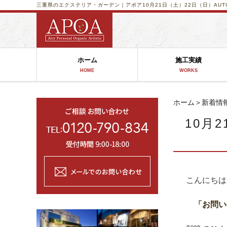
三重県のエクステリア・ガーデン｜アポア
10月21日（土）22日（日）AUTU
ホーム
施工実績
HOME
WORKS
ホーム
＞
新着情
10月2
こんにちは 
「お問い