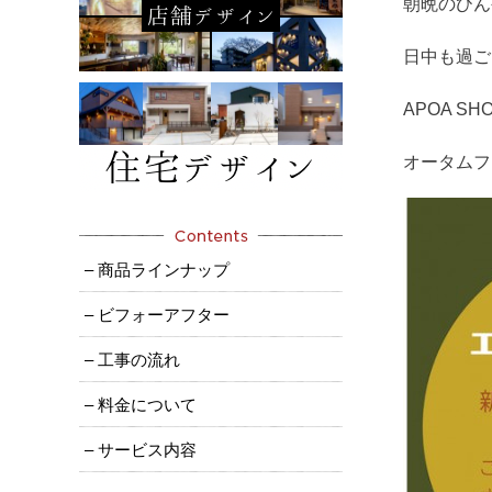
朝晩のひん
日中も過ご
APOA 
オータムフ
– 商品ラインナップ
– ビフォーアフター
– 工事の流れ
– 料金について
– サービス内容