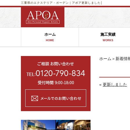
三重県のエクステリア・ガーデン｜アポア
更新しました│
ホーム
施工実績
HOME
WORKS
ホーム
＞
新着情
«
更新しました