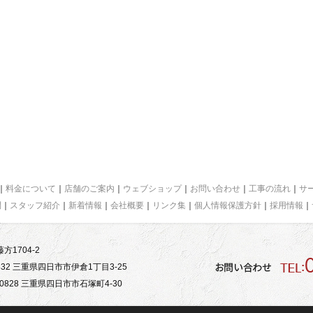
｜
料金について
｜
店舗のご案内
｜
ウェブショップ
｜
お問い合わせ
｜
工事の流れ
｜
サ
問
｜
スタッフ紹介
｜
新着情報
｜
会社概要
｜
リンク集
｜
個人情報保護方針
｜
採用情報
｜
方1704-2
32 三重県四日市市伊倉1丁目3-25
828 三重県四日市市石塚町4-30