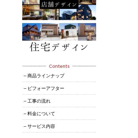
– 商品ラインナップ
– ビフォーアフター
– 工事の流れ
– 料金について
– サービス内容