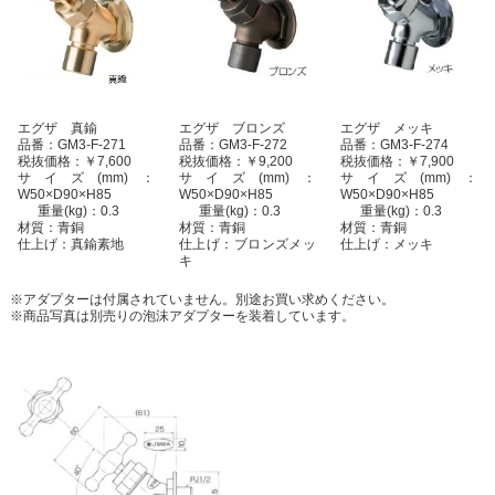
エグザ 真鍮
エグザ ブロンズ
エグザ メッキ
品番：GM3-F-271
品番：GM3-F-272
品番：GM3-F-274
税抜価格：￥7,600
税抜価格：￥9,200
税抜価格：￥7,900
サイズ(mm)：
サイズ(mm)：
サイズ(mm)：
W50×D90×H85
W50×D90×H85
W50×D90×H85
重量(kg)：0.3
重量(kg)：0.3
重量(kg)：0.3
材質：青銅
材質：青銅
材質：青銅
仕上げ：真鍮素地
仕上げ：ブロンズメッ
仕上げ：メッキ
キ
※アダプターは付属されていません。別途お買い求めください。
※商品写真は別売りの泡沫アダプターを装着しています。