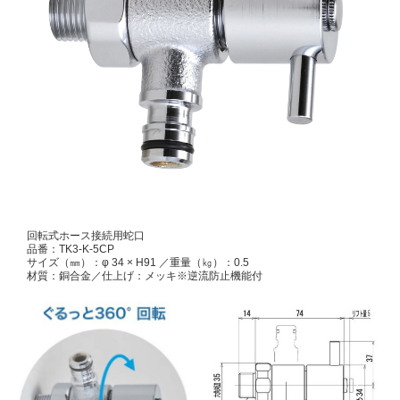
回転式ホース接続用蛇口
品番：TK3-K-5CP
サイズ（㎜）：φ 34 × H91 ／重量（㎏）：0.5
材質：銅合金／仕上げ：メッキ※逆流防止機能付