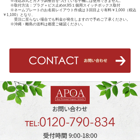
※埋込み式とカメラ調整台をつけている子機には使用できません。
※取付方法：プラグ＋ビス止めorJIS１個用スイッチボックス取付
※ネームプレートのお名前レイアウト作成は３回目より有料￥1,000（税込
￥1,100）となり、
受注に至らない場合でも料金が発生しますので予めご了承ください。
※沖縄・離島の送料は都度ご確認ください。