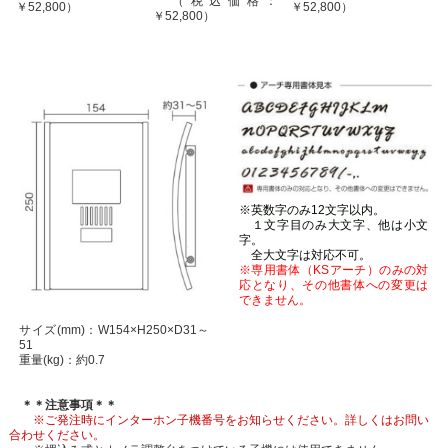
（税込価格：
￥52,800）
￥52,800）
￥52,800）
※英数字のみ12文字以内。
１文字目のみ大文字、他は小文
字。
全大文字は対応不可。
※専用書体（KSアーチ）のみの対
応となり、その他書体への変更は
できません。
サイズ(mm)：W154×H250×D31～
51
重量(kg)：約0.7
＊＊注意事項＊＊
※ご発注時にインターホン子機番号をお知らせください。詳しくはお問い
合わせください。