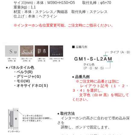
サイズ(mm)：本体：W390×H150×D5 取付丸棒：
φ5×70
重量(kg)：1.1
材質：本体：ステンレス／陶磁器 取付丸棒：ステンレス
仕上げ：本体：ヘアライン
※インターホン右位置変更可能。ご注文時にご指示ください。
● パネルタイル色
・ベルラ(R)
・グリージャ(Ｇ)
● 品番凡例
・モロ(Ｍ)
※ご注文時に品番とは別に
・オキサイドネロ(Ｓ)
レイアウト記号（１・２・
３・４）を選択し、
文字色（白 or 黒）を明記して
ください。
● 取付方法
インターホンの高さに合わせて埋め込み深
さを
調整し、ボンドで固定します。