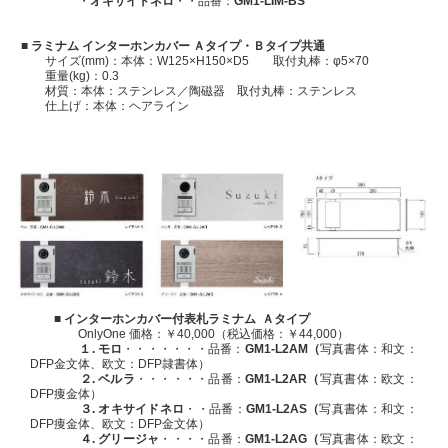
・
オキサイドネロ
・・品番：
GM1-LIM-BS
■ ラミナム インターホンカバー Ａタイプ・Ｂタイプ共通
サイズ(mm)：本体：W125×H150×D5 取付丸棒：
φ5×70
重量(kg)：0.3
材質：本体：ステンレス／陶磁器 取付丸棒：ステンレス
仕上げ：本体：ヘアライン
■
インターホンカバー付表札
ラミナム Ａタイプ
OnlyOne 価格：￥40,000（税込価格：￥44,000）
１.
モロ
・・・・・・・品番：
GM1-L2AM（
写真書体：和文：
DFP金文体、欧文：DFP隷書体）
２.
ベルラ
・・・・・・品番：
GM1-
L2A
R
（
写真書体：欧文：
DFP痩金体）
３.
オキサイドネロ
・・品番：
GM1-
L2A
S
（
写真書体：和文：
DFP痩金体、欧文：DFP金文体）
４.
グリージャ
・・・・品番：
GM1-
L2A
G
（
写真書体：欧文：