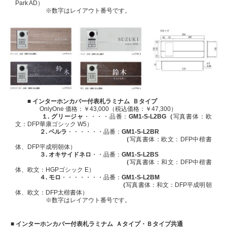
Park AD）
※数字はレイアウト番号です。
■
インターホンカバー付表札
ラミナム Ｂタイプ
OnlyOne 価格：￥43,000（税込価格：￥47,300）
１.
グリージャ
・・・・品番：
GM1-S
-L2B
G
（
写真書体：欧
文：DFP華康ゴシック W5）
２.
ベルラ
・・・・・・品番：
GM1-
S
-L2B
R
（
写真書体：欧文：DFP中楷書
体、DFP平成明朝体）
３.
オキサイドネロ
・・品番：
GM1-
S
-L2B
S
（
写真書体：和文：DFP中楷書
体、欧文：HGPゴシック E）
４.
モロ
・・・・・・・品番：
GM1-
S
-L2B
M
（
写真書体：和文：DFP平成明朝
体、欧文：DFP太楷書体）
※数字はレイアウト番号です。
■
インターホンカバー付表札
ラミナム Ａタイプ・Ｂタイプ共通