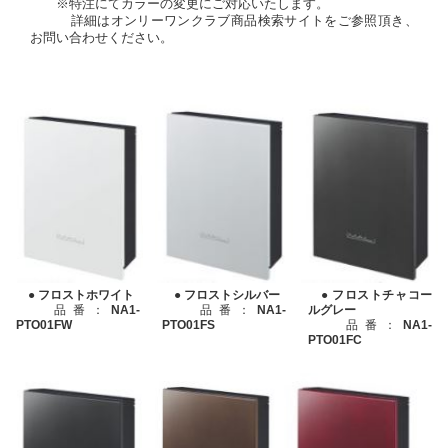
※特注にてカラーの変更にご対応いたします。
詳細はオンリーワンクラブ商品検索サイトをご参照頂き、
お問い合わせください。
● フロストチャコー
● フロストホワイト
● フロストシルバー
ルグレー
品番：
NA1-
品番：
NA1-
品番：
NA1-
PTO01FW
PTO01FS
PTO01FC