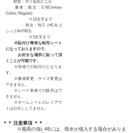
材質：ポリ塩化ビニル
書体：欧文：E-8(Century
Gothic Regular)
※10文字まで
和文：W-2（HG丸ゴ
シックM-PRO)
※3文字まで
※貼付け簡単な転写シート
になっておりますので、
お好きな場所に貼って頂
くことが可能です。
※現地での貼付けとなりま
す。
※書体変更、サイズ変更は
できません。
※シート単体での販売はで
きません。
※ネームシートのレイアウ
トはお出ししてません。
＊＊ 注意事項 ＊＊
※
風雨の強い時には、雨水が侵入する場合がありま