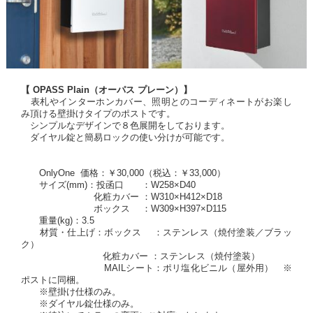
【 OPASS Plain（オーパス プレーン）】
表札やインターホンカバー、照明とのコーディネートがお楽し
み頂ける壁掛けタイプのポストです。
シンプルなデザインで８色展開をしております。
ダイヤル錠と簡易ロックの使い分けが可能です。
OnlyOne 価格：￥30,000（税込：￥33,000）
サイズ(mm)：投函口 ：W258×D40
化粧カバー ：W310×H412×D18
ボックス ：W309×H397×D115
重量(kg)：3.5
材質・仕上げ：ボックス ：ステンレス（焼付塗装／ブラッ
ク）
化粧カバー ：
ステンレス（焼付塗装）
MAILシート：ポリ塩化ビニル（屋外用） ※
ポストに同梱。
※壁掛け仕様のみ。
※ダイヤル錠仕様のみ。