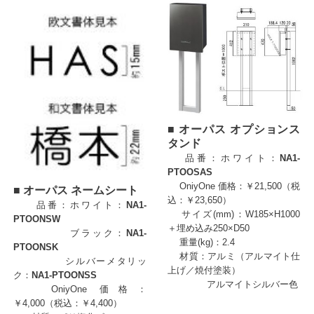
■ オーパス オプションス
タンド
品番：ホワイト：
NA1-
PTOOSAS
OniyOne 価格：￥21,500（税
■ オーパス ネームシート
込：￥23,650）
品番：ホワイト：
NA1-
サイズ(mm)：W185×H1000
PTOONSW
＋埋め込み250×D50
ブラック：
NA1-
重量(kg)：2.4
PTOONSK
材質：アルミ（アルマイト仕
シルバーメタリッ
上げ／焼付塗装）
ク：
NA1-
PTOONSS
アルマイトシルバー色
OniyOne 価格：
￥4,000（税込：￥4,400）