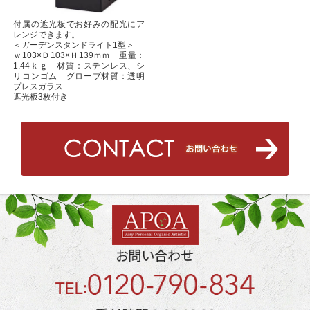
付属の遮光板でお好みの配光にア
レンジできます。
＜ガーデンスタンドライト1型＞
ｗ103×Ｄ103×Ｈ139ｍｍ 重量：
1.44ｋｇ 材質：ステンレス、シ
リコンゴム グローブ材質：透明
プレスガラス
遮光板3枚付き