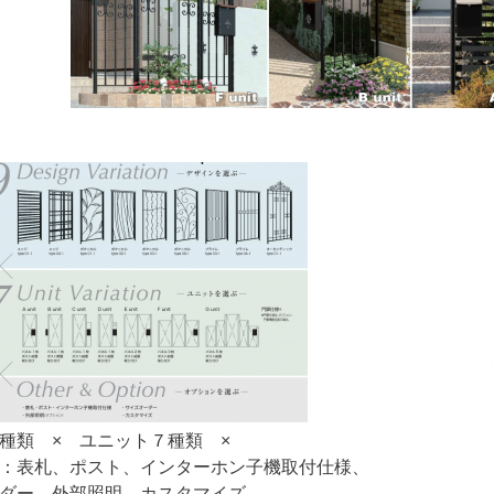
種類 × ユニット７種類 ×
：表札、ポスト、インターホン子機取付仕様、
ーダー、外部照明、カスタマイズ