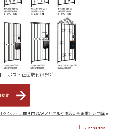
ト ポスト正面取付けﾀｲﾌﾟ
L（リクシル）／開き門扉AA／リアルな風合いを追求した門扉
»