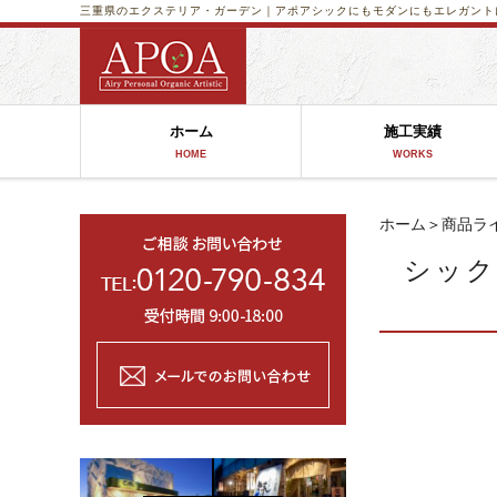
三重県のエクステリア・ガーデン｜アポア
シックにもモダンにもエレガントに
ホーム
施工実績
HOME
WORKS
ホーム
＞
商品ラ
シッ