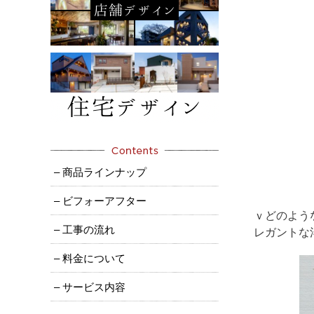
– 商品ラインナップ
– ビフォーアフター
ｖどのよう
– 工事の流れ
レガントな
– 料金について
– サービス内容