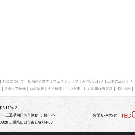
｜
料金について
｜
店舗のご案内
｜
ウェブショップ
｜
お問い合わせ
｜
工事の流れ
｜
サ
問
｜
スタッフ紹介
｜
新着情報
｜
会社概要
｜
リンク集
｜
個人情報保護方針
｜
採用情報
｜
方1704-2
32 三重県四日市市伊倉1丁目3-25
828 三重県四日市市石塚町4-30