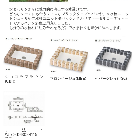
水まわりをさらに魅力的に演出する水受けです。
どんなシーンにも合うレトロなブリックタイプのパンや、立水栓ユニッ
トシュぺリや立水栓ユニットモゼックと合わせてトータルコーディネー
トできるパンを多色ご用意しました。
お好みの水栓柱に組み合わせるだけで水まわりを豊かに演出します。
ショコラブラウン
マロンベージュ(MBE)
ペパーグレイ(PGL)
(CBR)
寸法：
W570×D430×H115