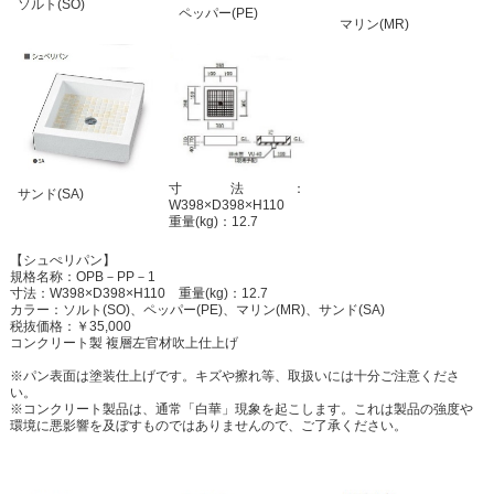
ソルト(SO)
ペッパー(PE)
マリン(MR)
寸法：
サンド(SA)
W398×D398×H110
重量(kg)：12.7
【シュぺリパン】
規格名称：OPB－PP－1
寸法：W398×D398×H110 重量(kg)：12.7
カラー：ソルト(SO)、ペッパー(PE)、マリン(MR)、サンド(SA)
税抜価格：￥35,000
コンクリート製 複層左官材吹上仕上げ
※パン表面は塗装仕上げです。キズや擦れ等、取扱いには十分ご注意くださ
い。
※コンクリート製品は、通常「白華」現象を起こします。これは製品の強度や
環境に悪影響を及ぼすものではありませんので、ご了承ください。