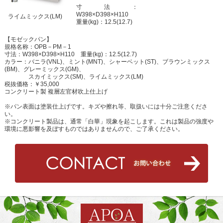
寸法：
W398×D398×H110
ライムミックス(LM)
重量(kg)：12.5(12.7)
【モゼックパン】
規格名称：OPB－PM－1
寸法：W398×D398×H110 重量(kg)：12.5(12.7)
カラー：バニラ(VNL)、ミント(MNT)、シャーベット(ST)、ブラウンミックス
(BM)、グレーミックス(GM)、
スカイミックス(SM)、ライムミックス(LM)
税抜価格：￥35,000
コンクリート製 複層左官材吹上仕上げ
※パン表面は塗装仕上げです。キズや擦れ等、取扱いには十分ご注意くださ
い。
※コンクリート製品は、通常「白華」現象を起こします。これは製品の強度や
環境に悪影響を及ぼすものではありませんので、ご了承ください。