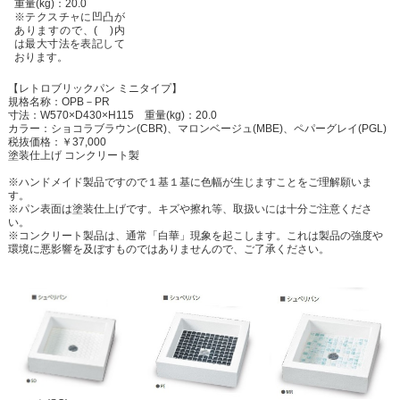
重量(kg)：20.0
※テクスチャに凹凸が
ありますので、( )内
は最大寸法を表記して
おります。
【レトロブリックパン ミニタイプ】
規格名称：OPB－PR
寸法：W570×D430×H115 重量(kg)：20.0
カラー：ショコラブラウン(CBR)、マロンベージュ(MBE)、ペパーグレイ(PGL)
税抜価格：￥37,000
塗装仕上げ コンクリート製
※ハンドメイド製品ですので１基１基に色幅が生じますことをご理解願いま
す。
※パン表面は塗装仕上げです。キズや擦れ等、取扱いには十分ご注意くださ
い。
※コンクリート製品は、通常「白華」現象を起こします。これは製品の強度や
環境に悪影響を及ぼすものではありませんので、ご了承ください。