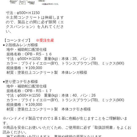
寸法：φ500×Ｈ1150
※土間コンクリートは伸縮します
ので、製品との間に必ず隙間（エ
クスパンション）を入れてくださ
い。
【コーンタイプ】
※受注生産
●２段積みレンガ模様
地中・補助蛇口配管仕様
規格名称：OPB－RS－１６
寸法：φ500×Ｈ1150 重量(kg)：本体：35、パン：26
カラー：ブライトイエロー(BY)、トランスブラウン(TB)、ミックス(MX)
税抜価格：￥109,000
材質：塗装仕上コンクリート製 本体レンガ模様
●塗り壁コテ引き模様
地中・補助蛇口配管仕様
規格名称：OPB－RS－１７
寸法：φ500×Ｈ1150 重量(kg)：本体：40、パン：26
カラー：ブライトイエロー(BY)、トランスブラウン(TB)、ミックス(MX)
税抜価格：￥109,000
材質：塗装仕上コンクリート製 本体コテ引き模様
※ハンドメイド製品ですので１基１基に色幅が生じますことをご理解願いま
す。
※商品を安全にお使いいただくため、ご使用前に必ず「取扱説明書」をよくお
読みください。
施工や取扱いを誤りますと、事故や破損の原因となります。