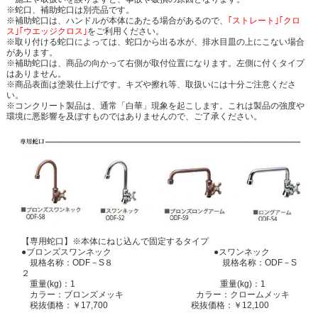
※蛇口、補助蛇口は別売品です。
※補助蛇口は、ハンドルが本体にあたる場合があるので、
｢ストレート｣｢クロ
ス｣｢ウエッジクロス｣
をご利用ください。
※取り付ける蛇口によっては、蛇口から出る水が、排水目皿の上にこない場合
があります。
※補助蛇口は、商品の向かって右側が取付位置になります。左側に付くタイプ
はありません。
※商品表面は塗装仕上げです。キズや擦れ等、取扱いには十分ご注意くださ
い。
※コンクリート製品は、通常「白華」現象を起こします。これは製品の強度や
環境に悪影響を及ぼすものではありませんので、ご了承ください。
【専用蛇口】※本体にねじ込んで固定するタイプ
●ブロンズスワンネック ●スワンネック
規格名称：ODF－S８ 規格名称：ODF－S
２
重量(kg)：1 重量(kg)：1
カラー：ブロンズメッキ カラー：クロームメッキ
税抜価格：￥17,700 税抜価格：￥12,100