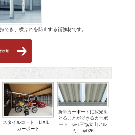
維持でき、横ぶれを防止する補強材です。
折半カーポートに採光を
とることができるカーポ
スタイルコート LIXIL
ート G-1三協立山アル
カーポート
ミ by026