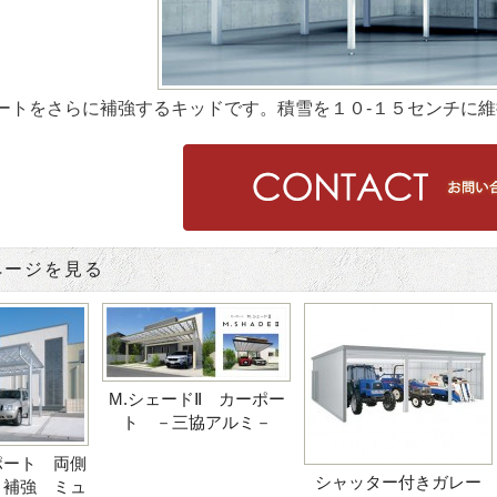
ートをさらに補強するキッドです。積雪を１０-１５センチに
ページを見る
M.シェードⅡ カーポー
ト －三協アルミ－
ポート 両側
シャッター付きガレー
り補強 ミュ