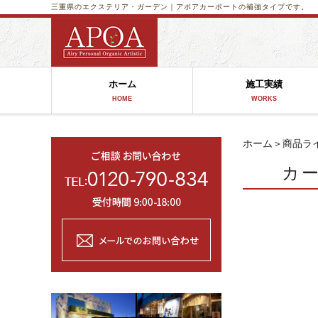
三重県のエクステリア・ガーデン｜アポア
カーポートの補強タイプです。 Ｇ
ホーム
施工実績
HOME
WORKS
ホーム
＞
商品ラ
カ