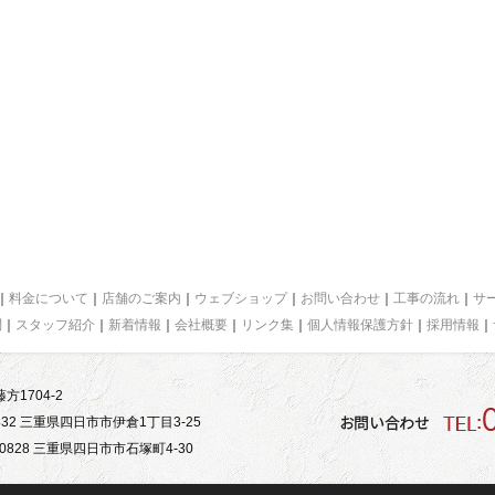
｜
料金について
｜
店舗のご案内
｜
ウェブショップ
｜
お問い合わせ
｜
工事の流れ
｜
サ
問
｜
スタッフ紹介
｜
新着情報
｜
会社概要
｜
リンク集
｜
個人情報保護方針
｜
採用情報
｜
方1704-2
32 三重県四日市市伊倉1丁目3-25
828 三重県四日市市石塚町4-30