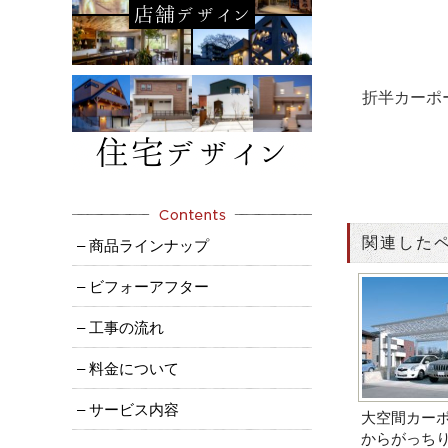
折半カーポ
関連した
– 商品ラインナップ
– ビフォーアフター
– 工事の流れ
– 料金について
– サービス内容
大空間カー
からがっち