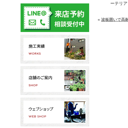
ーテリア 
«
波板囲いで高耐